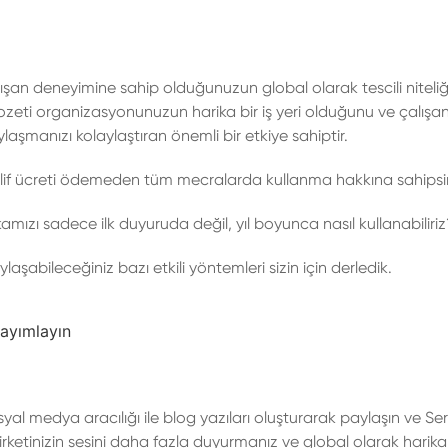
ışan deneyimine sahip olduğunuzun global olarak tescili niteliğ
zeti organizasyonunuzun harika bir iş yeri olduğunu ve çalışanl
şmanızı kolaylaştıran önemli bir etkiye sahiptir.
telif ücreti ödemeden tüm mecralarda kullanma hakkına sahipsi
kamızı sadece ilk duyuruda değil, yıl boyunca nasıl kullanabiliriz
aşabileceğiniz bazı etkili yöntemleri sizin için derledik.
yayımlayın
al medya aracılığı ile blog yazıları oluşturarak paylaşın ve Serti
irketinizin sesini daha fazla duyurmanız ve global olarak harika 