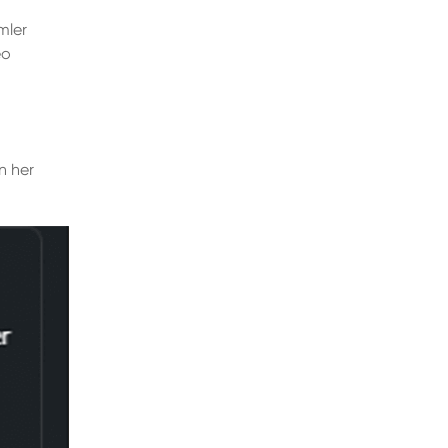
mler
eo
n her