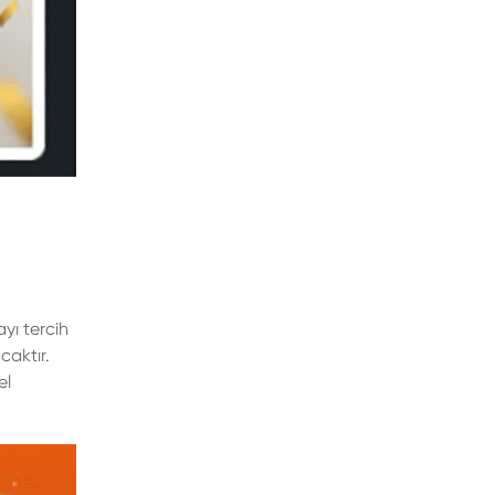
ayı tercih
caktır.
el