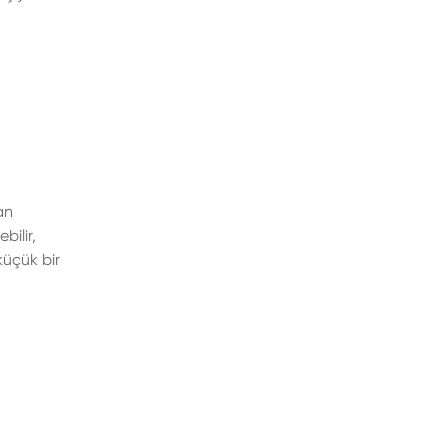
an
bilir,
 küçük bir