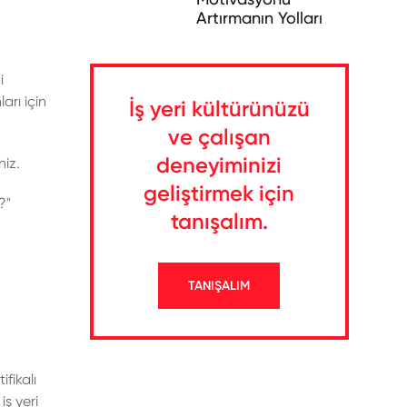
Artırmanın Yolları
i
arı için
İş yeri kültürünüzü
ve çalışan
deneyiminizi
niz.
geliştirmek için
?"
tanışalım.
TANIŞALIM
fikalı
iş yeri