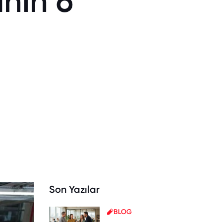
anın 6
Son Yazılar
BLOG