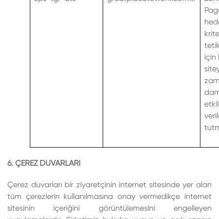
Pag
hed
krite
tetik
için
site
za
dam
etki
veril
tut
6. ÇEREZ DUVARLARI
Çerez duvarları bir ziyaretçinin internet sitesinde yer alan
tüm çerezlerin kullanılmasına onay vermedikçe internet
sitesinin içeriğini görüntülemesini engelleyen