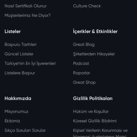
Nasıl Sertifikalı Olunur
Culture Check
Müşterilerimiz Ne Diyor?
Listeler
İçerikler & Etkinlikler
Başvuru Tarihleri
Great Blog
Güncel Listeler
Şirketlerden Hikayeler
Türkiye’nin En İyi İşverenleri
Podcast
Listelere Başvur
Raporlar
Great Shop
Hakkımızda
Gizlilik Politikaları
Misyonumuz
Hüküm ve Koşullar
Ekibimiz
Küresel Gizlilik Bildirimi
Sıkça Sorulan Sorular
Kişisel Verilerin Korunması ve
İşlenmesi Aydınlatma Metni