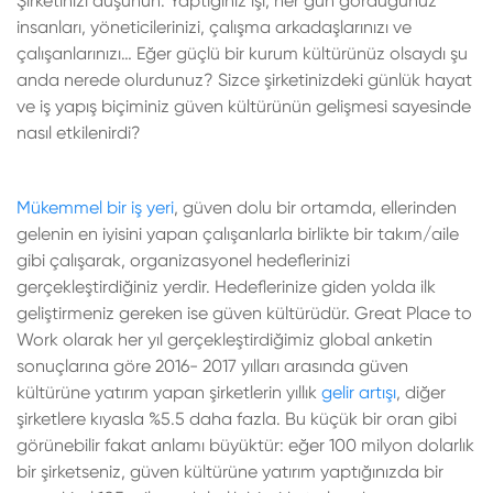
Şirketinizi düşünün. Yaptığınız işi, her gün gördüğünüz
insanları, yöneticilerinizi, çalışma arkadaşlarınızı ve
çalışanlarınızı… Eğer güçlü bir kurum kültürünüz olsaydı şu
anda nerede olurdunuz? Sizce şirketinizdeki günlük hayat
ve iş yapış biçiminiz güven kültürünün gelişmesi sayesinde
nasıl etkilenirdi?
Mükemmel bir iş yeri
, güven dolu bir ortamda, ellerinden
gelenin en iyisini yapan çalışanlarla birlikte bir takım/aile
gibi çalışarak, organizasyonel hedeflerinizi
gerçekleştirdiğiniz yerdir. Hedeflerinize giden yolda ilk
geliştirmeniz gereken ise güven kültürüdür. Great Place to
Work olarak her yıl gerçekleştirdiğimiz global anketin
sonuçlarına göre 2016- 2017 yılları arasında güven
kültürüne yatırım yapan şirketlerin yıllık
gelir artışı
, diğer
şirketlere kıyasla %5.5 daha fazla. Bu küçük bir oran gibi
görünebilir fakat anlamı büyüktür: eğer 100 milyon dolarlık
bir şirketseniz, güven kültürüne yatırım yaptığınızda bir