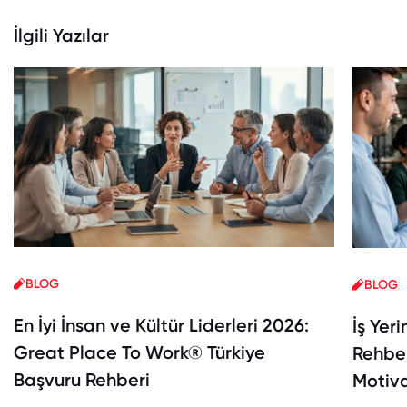
İlgili Yazılar
BLOG
BLOG
En İyi İnsan ve Kültür Liderleri 2026:
İş Yer
Great Place To Work® Türkiye
Rehber
Başvuru Rehberi
Motiva