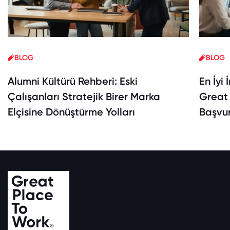
BLOG
BLOG
Alumni Kültürü Rehberi: Eski
En İyi 
Çalışanları Stratejik Birer Marka
Great 
Elçisine Dönüştürme Yolları
Başvur