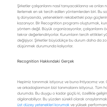
Şirketler çalışanlarını nasıl tanıyacaklarına ve onları n
ilerlemek en sık tercih edilen yöntemlerden biri. Bu s
iş dünyasında, yeteneklerin rekabetteki payı güçle
kazanıyor. Bir Recognition programı oluşturmak, kuru
yöntem değil. Büyük organizasyonlar, çalışanlarını öd
tekrar değerlendiriyorlar. Kurumların tercih ettikleri y
değişiyor. Şirketler büyüdükçe bu durum daha da zorl
düşünmek durumunda kalıyorlar.
Recognition Hakkındaki Gerçek
Hepimiz tanınmak istiyoruz ve buna ihtiyacımız var.
ve arkadaşlarımızın bizi tanımalarını istiyoruz. Tüm
durumda. Bu duygu o kadar güçlü ki, özellikle gelişim 
algılanabiliyor. Bu yüzden sürekli olarak onaylanmak i
üst düzey yetenekleri korumak
ve yüksek performansı 