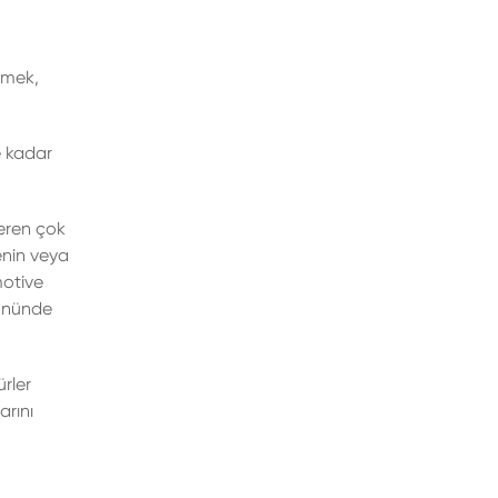
rmek,
e kadar
eren çok
enin veya
motive
 önünde
rler
arını