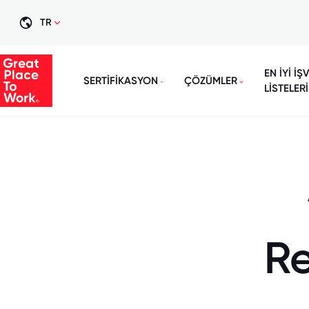
TR
EN İYİ İŞ
SERTİFİKASYON
ÇÖZÜMLER
LİSTELERİ
Re