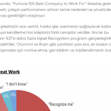
unda. “Fortune 100 Best Company to Work For” listesine giren
keti, çalışan performansını artıran temel nedenleri ve yöneticile
sı gerektiğini araştırıyor.
irketinizin size verimli, harika işler üretmenizi sağlayacak katkıs
uya kendilerine has kalıplarla farklı cevaplar verdiler. Ancak bu
rın %37'si daha fazla kişisel Recognition programı gerçekleştiri
belirttiler. Otonomi ve ilham gibi yanıtların yanı sıra, en baskın
i yapmaları için motive etme, geri bildirim ve ödüllendirmenin ö