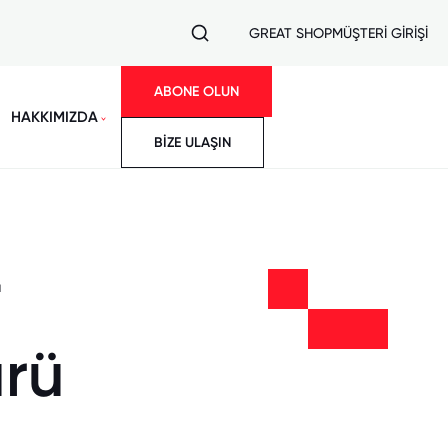
GREAT SHOP
MÜŞTERİ GİRİŞİ
ABONE OLUN
HAKKIMIZDA
BİZE ULAŞIN
a
ürü