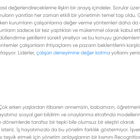
asıl değerlendireceklerine ilişkin bir arayış içindeler. Sorular üze
oruların yanıtları her zaman etkili bir yönetimin temel taşı old
nirken kurumların çalışanlarına değer verme yöntemleri daha d
mların sadece bir kez yaptıkları ve mükemmel olarak kabul ettik
üllendirme şekillerini sürekli yineliyor ve bu konuyu gündemleri
öntemler çalışanların ihtiyaçlarını ve pazarın beklentilerini karşı
aşıyor. Liderler,
çalışan deneyimine değer katma
yollarını yen
 Çok erken yaşlardan itibaren annemizin, babamızın, öğretmenl
 hayatımız sosyal geri bildirim ve onaylanma etrafında modellen
dönemlerde tarafsız bir tepki bile olumsuz bir eleştiri olarak
steriz. İş hayatımızda da bu yönelim farklılık göstermiyor. İşver
teşvik etmek için yönetim anlayışlarının bir kısmını Recognitio