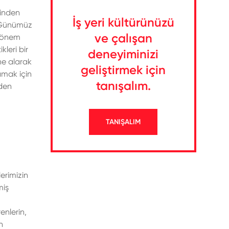
rinden
İş yeri kültürünüzü
u. Günümüz
ve çalışan
a önem
leri bir
deneyiminizi
ne alarak
geliştirmek için
lamak için
tanışalım.
iden
TANIŞALIM
erimizin
miş
enlerin,
n