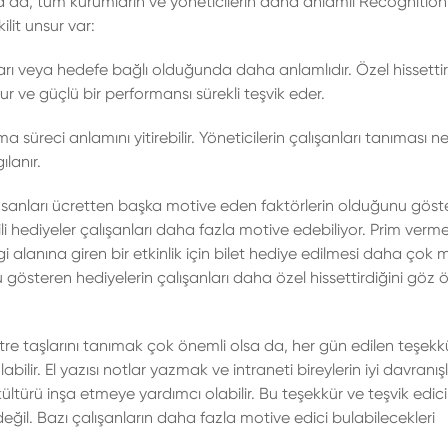
da, tüm kurumların ve yöneticilerin daha anlamlı Recognition
ilit unsur var:
aşarı veya hedefe bağlı olduğunda daha anlamlıdır. Özel hissetti
r ve güçlü bir performansı sürekli teşvik eder.
 süreci anlamını yitirebilir. Yöneticilerin çalışanları tanıması n
lanır.
sanları ücretten başka motive eden faktörlerin olduğunu göst
i hediyeler çalışanları daha fazla motive edebiliyor. Prim verm
gi alanına giren bir etkinlik için bilet hediye edilmesi daha çok 
unu gösteren hediyelerin çalışanları daha özel hissettirdiğini göz
tre taşlarını tanımak çok önemli olsa da, her gün edilen teşekkü
ilir. El yazısı notlar yazmak ve intraneti bireylerin iyi davranışl
ültürü inşa etmeye yardımcı olabilir. Bu teşekkür ve teşvik edici
il. Bazı çalışanların daha fazla motive edici bulabilecekleri