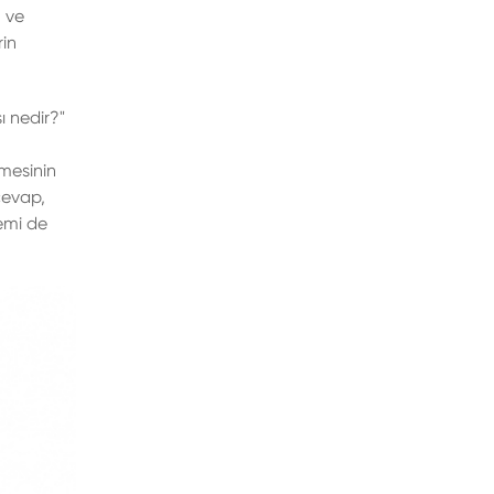
 ve
rin
ı nedir?"
lmesinin
 cevap,
nemi de