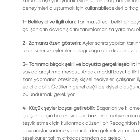
kurumda işe yarayacak evrensel bir program olmasa 
deneyimleri oluşturmak için kullanabilecekleri birkaç k
1- Belirleyici ve ilgili olun:
Tanıma süreci, belirli bir b
çalışanların davranışlarını tanımlamanıza yardımcı olu
2- Zamana özen gösterin:
Aylar sonra yapılan tanınma
uzun sürerse, eylemlerin doğruluğu da o kadar az algı
3- Tanınma birçok şekil ve boyutta gerçekleşebilir:
İn
sayıda araştırma mevcut. Ancak maddi boyutla ilintil
zam yapmanın ötesinde, kişisel hediyeler, çalışanın il
edici olabilir. Ödüllerin genel değil de kişisel olduğ
bulundurmak gerekiyor.
4- Küçük şeyler başarı getirebilir:
Başarıları ve kilome
çalışanlar için bazen sıradan bazense motive edici olab
teşvik etmek için kullanmak düzenli bir Recognition k
davranışlar sadece yöneticilerden gelmek zorunda değ
teşekkürler takım arkadaşlarından da gelebilir.