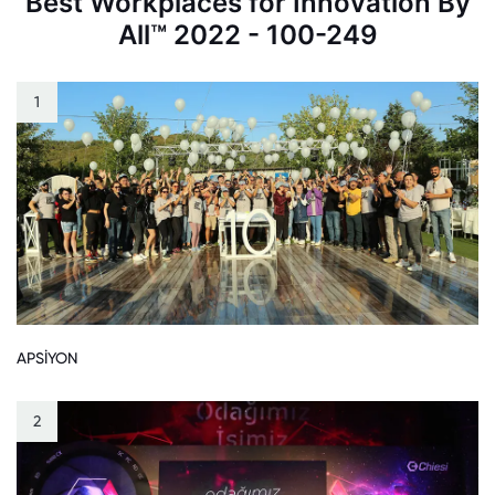
Best Workplaces for Innovation By
All™ 2022 - 100-249
1
APSİYON
2