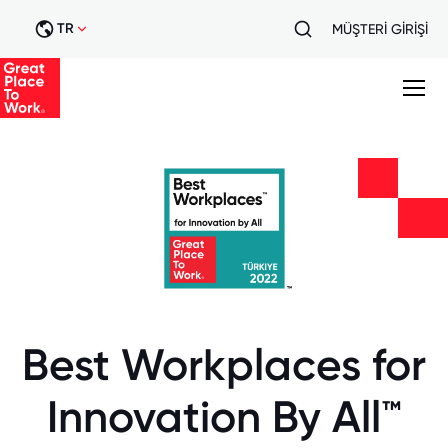
TR
MÜŞTERİ GİRİŞİ
Best Workplaces for
Innovation By All™