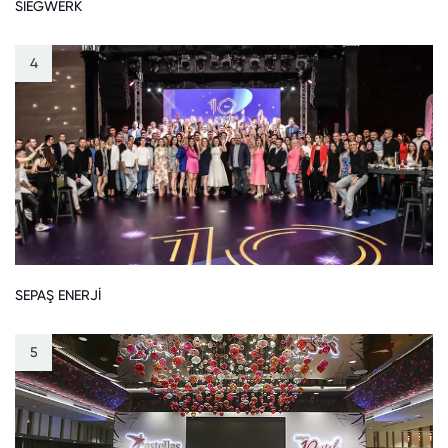
SIEGWERK
4
SEPAŞ ENERJİ
5