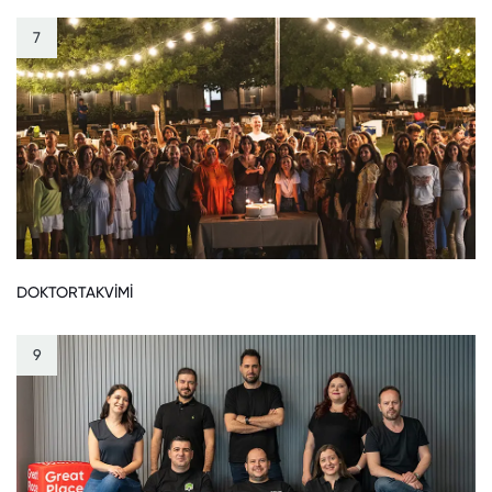
7
DOKTORTAKVİMİ
9