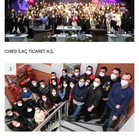
CHIESI İLAÇ TİCARET A.Ş.
3