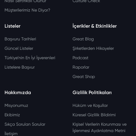
Nasıl Sertifikalı Olunur
Culture Check
Müşterilerimiz Ne Diyor?
Listeler
İçerikler & Etkinlikler
Başvuru Tarihleri
Great Blog
Güncel Listeler
Şirketlerden Hikayeler
Türkiye’nin En İyi İşverenleri
Podcast
Listelere Başvur
Raporlar
Great Shop
Hakkımızda
Gizlilik Politikaları
Misyonumuz
Hüküm ve Koşullar
Ekibimiz
Küresel Gizlilik Bildirimi
Sıkça Sorulan Sorular
Kişisel Verilerin Korunması ve
İşlenmesi Aydınlatma Metni
İletişim