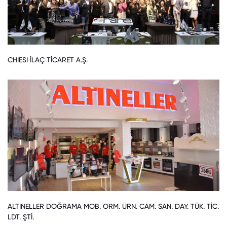
CHIESI İLAÇ TİCARET A.Ş.
ALTINELLER DOĞRAMA MOB. ORM. ÜRN. CAM. SAN. DAY. TÜK. TİC.
LDT. ŞTİ.