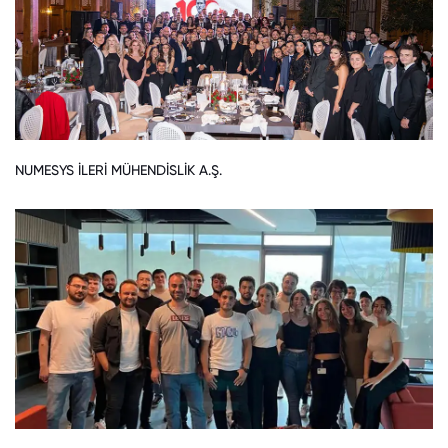
NUMESYS İLERİ MÜHENDİSLİK A.Ş.