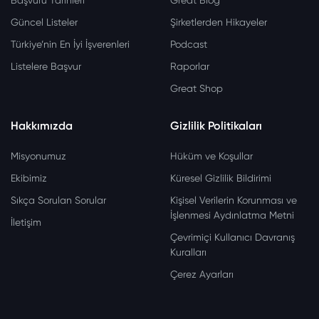
Başvuru Tarihleri
Great Blog
Güncel Listeler
Şirketlerden Hikayeler
Türkiye’nin En İyi İşverenleri
Podcast
Listelere Başvur
Raporlar
Great Shop
Hakkımızda
Gizlilik Politikaları
Misyonumuz
Hüküm ve Koşullar
Ekibimiz
Küresel Gizlilik Bildirimi
Sıkça Sorulan Sorular
Kişisel Verilerin Korunması ve
İşlenmesi Aydınlatma Metni
İletişim
Çevrimiçi Kullanıcı Davranış
Kuralları
Çerez Ayarları