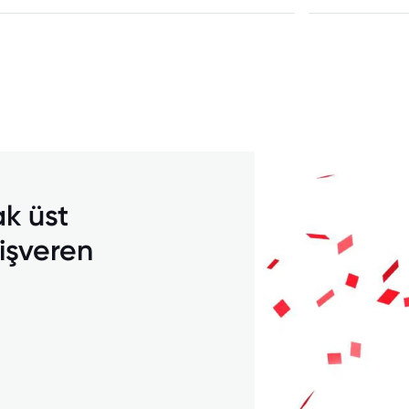
ak üst
 işveren