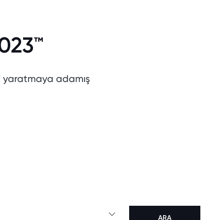
2023™
imi yaratmaya adamış
ARA