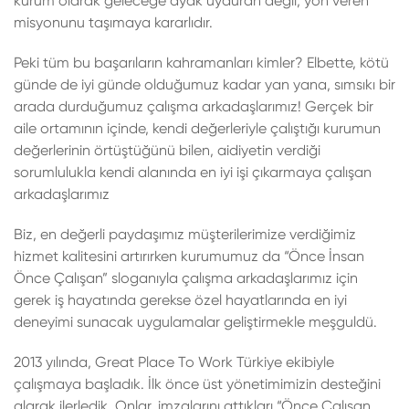
kurum olarak geleceğe ayak uyduran değil, yön veren
misyonunu taşımaya kararlıdır.
Peki tüm bu başarıların kahramanları kimler? Elbette, kötü
günde de iyi günde olduğumuz kadar yan yana, sımsıkı bir
arada durduğumuz çalışma arkadaşlarımız! Gerçek bir
aile ortamının içinde, kendi değerleriyle çalıştığı kurumun
değerlerinin örtüştüğünü bilen, aidiyetin verdiği
sorumlulukla kendi alanında en iyi işi çıkarmaya çalışan
arkadaşlarımız
Biz, en değerli paydaşımız müşterilerimize verdiğimiz
hizmet kalitesini artırırken kurumumuz da “Önce İnsan
Önce Çalışan” sloganıyla çalışma arkadaşlarımız için
gerek iş hayatında gerekse özel hayatlarında en iyi
deneyimi sunacak uygulamalar geliştirmekle meşguldü.
2013 yılında, Great Place To Work Türkiye ekibiyle
çalışmaya başladık. İlk önce üst yönetimimizin desteğini
alarak ilerledik. Onlar, imzalarını attıkları “Önce Çalışan