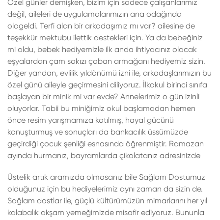
Özel günler demişken, bizim için sadece çalışanlarımız
değil, aileleri de uygulamalarımızın ana odağında
olageldi. Terfi alan bir arkadaşımız mı var? ailesine de
teşekkür mektubu ilettik destekleri için. Ya da bebeğiniz
mi oldu, bebek hediyemizle ilk anda ihtiyacınız olacak
eşyalardan çam sakızı çoban armağanı hediyemiz sizin.
Diğer yandan, evlilik yıldönümü izni ile, arkadaşlarımızın bu
özel günü aileyle geçirmesini diliyoruz. İlkokul birinci sınıfa
başlayan bir minik mi var evde? Annelerimiz o gün izinli
oluyorlar. Tabii bu miniğimiz okul başlamadan hemen
önce resim yarışmamıza katılmış, hayal gücünü
konuşturmuş ve sonuçları da bankacılık üssümüzde
geçirdiği çocuk şenliği esnasında öğrenmiştir. Ramazan
ayında hurmanız, bayramlarda çikolatanız adresinizde
Üstelik artık aramızda olmasanız bile Sağlam Dostumuz
olduğunuz için bu hediyelerimiz aynı zaman da sizin de.
Sağlam dostlar ile, güçlü kültürümüzün mimarlarını her yıl
kalabalık akşam yemeğimizde misafir ediyoruz. Bununla