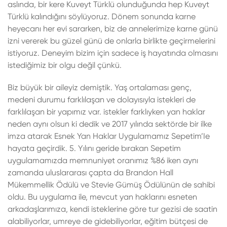
aslında, bir kere Kuveyt Türklü olunduğunda hep Kuveyt
Türklü kalındığını söylüyoruz. Dönem sonunda karne
heyecanı her evi sararken, biz de annelerimize karne günü
izni vererek bu güzel günü de onlarla birlikte geçirmelerini
istiyoruz. Deneyim bizim için sadece iş hayatında olmasını
istediğimiz bir olgu değil çünkü.
Biz büyük bir aileyiz demiştik. Yaş ortalaması genç,
medeni durumu farklılaşan ve dolayısıyla istekleri de
farklılaşan bir yapımız var. istekler farklıyken yan haklar
neden aynı olsun ki dedik ve 2017 yılında sektörde bir ilke
imza atarak Esnek Yan Haklar Uygulamamız Sepetim’Ie
hayata geçirdik. 5. Yılını geride bırakan Sepetim
uygulamamızda memnuniyet oranımız %86 iken aynı
zamanda uluslararası çapta da Brandon Hall
Mükemmellik Ödülü ve Stevie Gümüş Ödülünün de sahibi
oldu. Bu uygulama ile, mevcut yan haklarını esneten
arkadaşlarımıza, kendi isteklerine göre tur gezisi de saatin
alabiliyorlar, umreye de gidebiliyorlar, eğitim bütçesi de