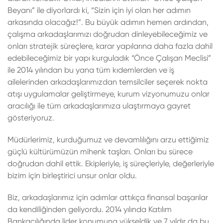
Beyanı” ile diyorlardı ki, “Sizin için iyi olan her adımın
arkasında olacağız!”. Bu büyük adımın hemen ardından,
çalışma arkadaşlarımızı doğrudan dinleyebileceğimiz ve
onları stratejik süreçlere, karar yapılarına daha fazla dahil
edebileceğimiz bir yapı kurguladık “Önce Çalışan Meclisi”
ile 2014 yılından bu yana tüm kıdemlerden ve iş
ailelerinden arkadaşlarımızdan temsilciler seçerek nokta
atışı uygulamalar geliştirmeye, kurum vizyonumuzu onlar
aracılığı ile tüm arkadaşlarımıza ulaştırmaya gayret
gösteriyoruz.
Müdürlerimiz, kurduğumuz ve devamlılığını arzu ettiğimiz
güçlü kültürümüzün mihenk taşları. Onları bu sürece
doğrudan dahil ettik. Ekipleriyle, iş süreçleriyle, değerleriyle
bizim için birleştirici unsur onlar oldu.
Biz, arkadaşlarımız için adımlar attıkça finansal başarılar
da kendiliğinden geliyordu. 2014 yılında Katılım
Bankacılığında lider konumuna yükseldik ve 7 yıldır da bu