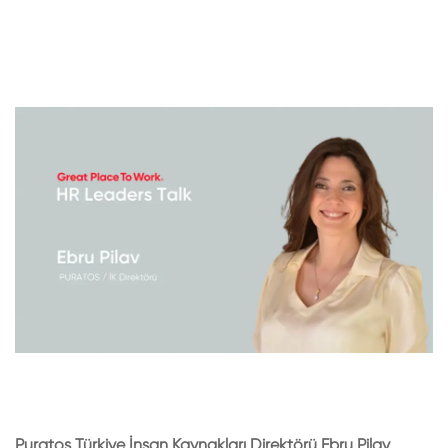
Puratos Türkiye İnsan Kaynakları Direktörü Ebru Pilav,