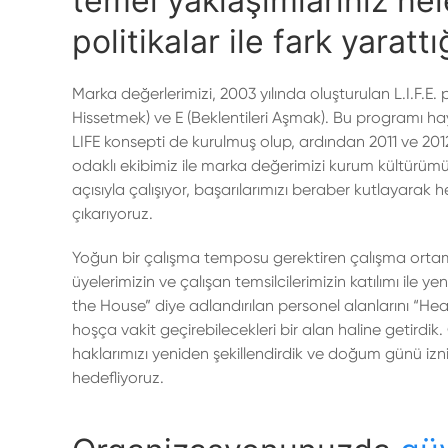
temel yaklaşımlarınız ne
politikalar ile fark yarat
Marka değerlerimizi, 2003 yılında oluşturulan L.I.F.E. p
Hissetmek) ve E (Beklentileri Aşmak). Bu programı h
LIFE konsepti de kurulmuş olup, ardından 2011 ve 20
odaklı ekibimiz ile marka değerimizi kurum kültürümü
açısıyla çalışıyor, başarılarımızı beraber kutlayarak he
çıkarıyoruz.
Yoğun bir çalışma temposu gerektiren çalışma ortamı
üyelerimizin ve çalışan temsilcilerimizin katılımı ile
the House” diye adlandırılan personel alanlarını “He
hoşça vakit geçirebilecekleri bir alan haline getirdi
haklarımızı yeniden şekillendirdik ve doğum günü izn
hedefliyoruz.