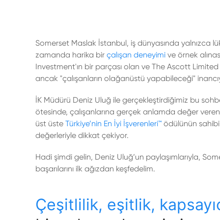
Somerset Maslak İstanbul, iş dünyasında yalnızca lü
zamanda harika bir
çalışan deneyimi
ve örnek alınas
Investment'ın bir parçası olan ve The Ascott Limite
ancak "çalışanların olağanüstü yapabileceği" inancıy
İK Müdürü Deniz Uluğ ile gerçekleştirdiğimiz bu sohb
ötesinde, çalışanlarına gerçek anlamda değer veren
üst üste
Türkiye’nin En İyi İşverenleri™
ödülünün sahibi ol
değerleriyle dikkat çekiyor.
Hadi şimdi gelin, Deniz Uluğ’un paylaşımlarıyla, So
başarılarını ilk ağızdan keşfedelim.
Çeşitlilik, eşitlik, kapsayı