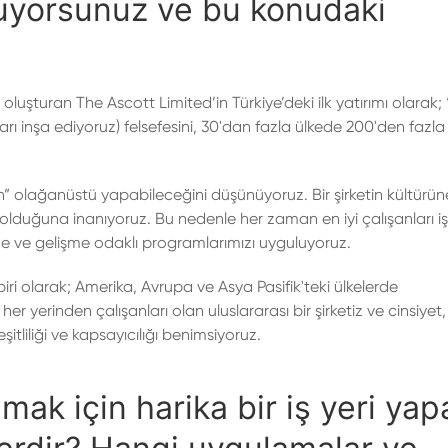
nuyorsunuz ve bu konudaki
şturan The Ascott Limited’in Türkiye’deki ilk yatırımı olarak; 
rı inşa ediyoruz) felsefesini, 30'dan fazla ülkede 200'den fazla
ın” olağanüstü yapabileceğini düşünüyoruz. Bir şirketin kültürün
 olduğuna inanıyoruz. Bu nedenle her zaman en iyi çalışanları 
me ve gelişme odaklı programlarımızı uyguluyoruz.
i olarak; Amerika, Avrupa ve Asya Pasifik'teki ülkelerde
yerinden çalışanları olan uluslararası bir şirketiz ve cinsiyet, 
itliliği ve kapsayıcılığı benimsiyoruz.
ak için harika bir iş yeri yap