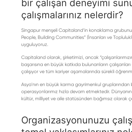
bir çalışan deneyimi su
çalışmalarınız nelerdir?
Singapur menşeli Capitaland’in konaklama grubunu olu
People, Building Communities” (İnsanları ve Toplulukla
uyguluyoruz.
Capitaland olarak, şirketimizi, ancak “çalışanlarımız
başarısına en büyük katkıda bulunanların çalışanları
çalışıyor ve tüm kariyer aşamalarında sürekli öğren
Asya'nın en büyük karma gayrimenkul gruplarından bir
operasyonlarımız hızla devam etmektedir. Dünyanın her 
kültür, milliyet ve aile statüsünden bağımsız olarak çeş
Organizasyonunuzu çalışm