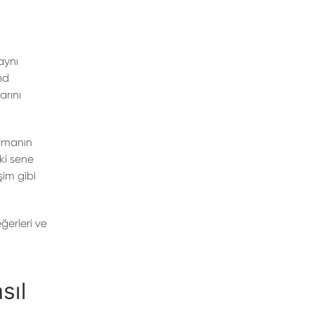
aynı
nd
arını
olmanın
ki sene
işim gibi
ğerleri ve
sıl