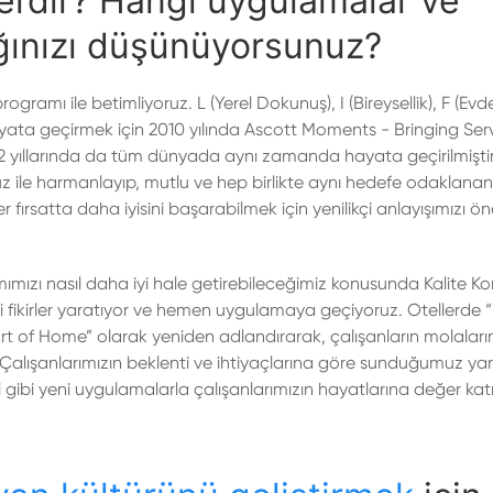
lerdir? Hangi uygulamalar ve
tığınızı düşünüyorsunuz?
rogramı ile betimliyoruz. L (Yerel Dokunuş), I (Bireysellik), F (Evd
ayata geçirmek için 2010 yılında Ascott Moments - Bringing Ser
12 yıllarında da tüm dünyada aynı zamanda hayata geçirilmiştir
z ile harmanlayıp, mutlu ve hep birlikte aynı hedefe odaklanan 
r fırsatta daha iyisini başarabilmek için yenilikçi anlayışımızı ö
mızı nasıl daha iyi hale getirebileceğimiz konusunda Kalite K
 yeni fikirler yaratıyor ve hemen uygulamaya geçiyoruz. Otellerde
art of Home” olarak yeniden adlandırarak, çalışanların molalar
k. Çalışanlarımızın beklenti ve ihtiyaçlarına göre sunduğumuz ya
i gibi yeni uygulamalarla çalışanlarımızın hayatlarına değer ka