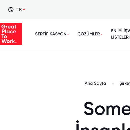
TR
EN İYİ İŞ
SERTİFİKASYON
ÇÖZÜMLER
LİSTELERİ
Ana Sayfa
Şirke
Somer