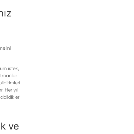
nız
melini
tüm istek,
artmanlar
ldirimleri
. Her yıl
bildikleri
ek ve