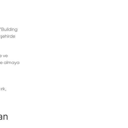
“Building
 şehirde
e ve
işe almaya
ırk,
an