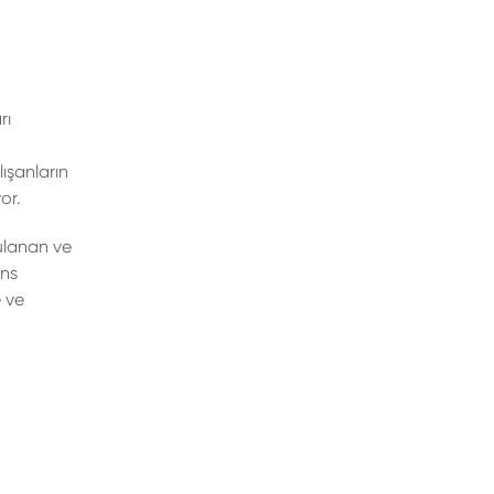
rı
ışanların
or.
gulanan ve
ans
e ve