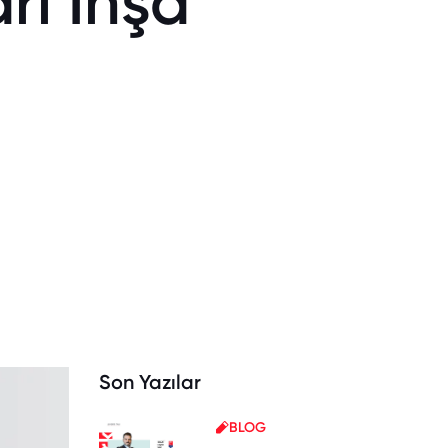
rı İnşa
Son Yazılar
BLOG