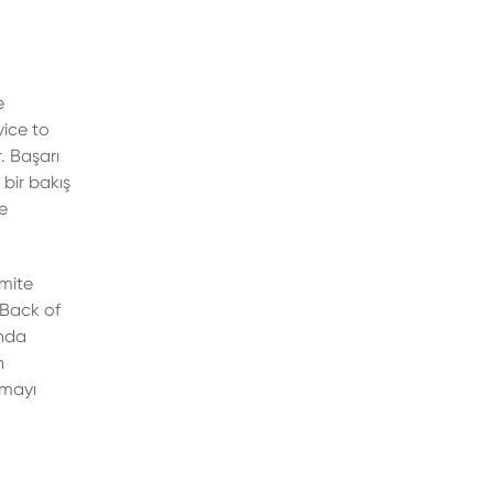
e
vice to
. Başarı
bir bakış
ne
omite
 “Back of
ında
n
tmayı