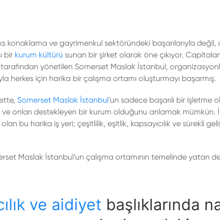
ks konaklama ve gayrimenkul sektöründeki başarılarıyla değil, 
ı bir
kurum kültürü
sunan bir şirket olarak öne çıkıyor. Capitala
d tarafından yönetilen Somerset Maslak İstanbul, organizasyonl
la herkes için harika bir çalışma ortamı oluşturmayı başarmış.
ette,
Somerset Maslak İstanbul
'un sadece başarılı bir işletme 
 ve onları destekleyen bir kurum olduğunu anlamak mümkün. İ
an bu harika iş yeri; çeşitlilik, eşitlik, kapsayıcılık ve sürekli gel
merset Maslak İstanbul'un çalışma ortamının temelinde yatan de
cılık ve aidiyet
başlıklarında na