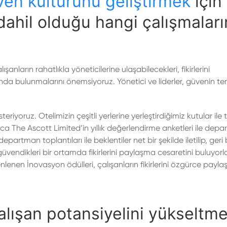
en kültürünü geliştirmek
için
 dahil olduğu hangi çalışmaları
anların rahatlıkla yöneticilerine ulaşabilecekleri, fikirlerini
nda bulunmalarını önemsiyoruz. Yönetici ve liderler, güvenin te
riyoruz. Otelimizin çeşitli yerlerine yerleştirdiğimiz kutular ile 
ıca The Ascott Limited’in yıllık değerlendirme anketleri ile dep
tman toplantıları ile beklentiler net bir şekilde iletilip, geri bi
güvendikleri bir ortamda fikirlerini paylaşma cesaretini buluyorlar
enen İnovasyon ödülleri, çalışanların fikirlerini özgürce paylaşa
lışan potansiyelini yükseltm