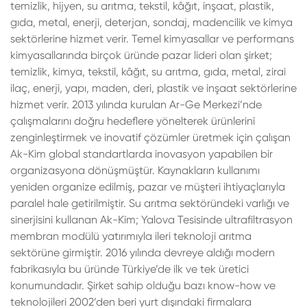
temizlik, hijyen, su arıtma, tekstil, kâğıt, inşaat, plastik,
gıda, metal, enerji, deterjan, sondaj, madencilik ve kimya
sektörlerine hizmet verir. Temel kimyasallar ve performans
kimyasallarında birçok üründe pazar lideri olan şirket;
temizlik, kimya, tekstil, kâğıt, su arıtma, gıda, metal, zirai
ilaç, enerji, yapı, maden, deri, plastik ve inşaat sektörlerine
hizmet verir. 2013 yılında kurulan Ar-Ge Merkezi’nde
çalışmalarını doğru hedeﬂere yönelterek ürünlerini
zenginleştirmek ve inovatif çözümler üretmek için çalışan
Ak-Kim global standartlarda inovasyon
yapabilen bir
organizasyona dönüşmüştür. Kaynakların kullanımı
yeniden organize edilmiş, pazar ve müşteri ihtiyaçlarıyla
paralel hale getirilmiştir. Su arıtma sektöründeki varlığı ve
sinerjisini kullanan Ak-Kim; Yalova Tesisinde ultrafiltrasyon
membran modülü yatırımıyla ileri teknoloji arıtma
sektörüne girmiştir. 2016 yılında devreye aldığı modern
fabrikasıyla bu üründe Türkiye’de ilk ve tek üretici
konumundadır. Şirket sahip olduğu bazı know-how ve
teknolojileri 2002’den beri yurt dışındaki firmalara