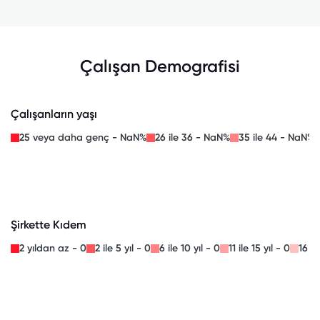
Çalışan Demografisi
Çalışanların yaşı
25 veya daha genç - NaN%
26 ile 36 - NaN%
35 ile 44 - NaN%
Şirkette Kıdem
2 yıldan az - 0
2 ile 5 yıl - 0
6 ile 10 yıl - 0
11 ile 15 yıl - 0
16 il