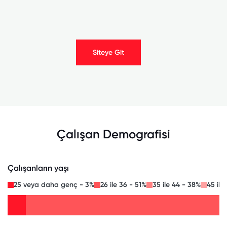
Siteye Git
Çalışan Demografisi
Çalışanların yaşı
25 veya daha genç - 3%
26 ile 36 - 51%
35 ile 44 - 38%
45 ile