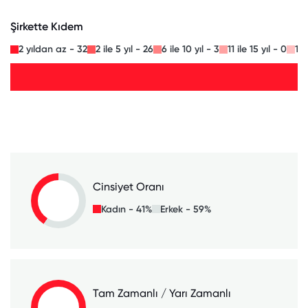
Şirkette Kıdem
2 yıldan az - 32
2 ile 5 yıl - 26
6 ile 10 yıl - 3
11 ile 15 yıl - 0
16 
Cinsiyet Oranı
Kadın - 41%
Erkek - 59%
Tam Zamanlı / Yarı Zamanlı