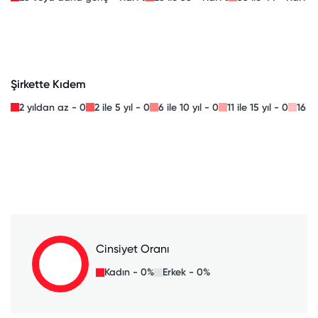
Şirkette Kıdem
2 yıldan az - 0
2 ile 5 yıl - 0
6 ile 10 yıl - 0
11 ile 15 yıl - 0
16 il
Cinsiyet Oranı
Kadın - 0%
Erkek - 0%