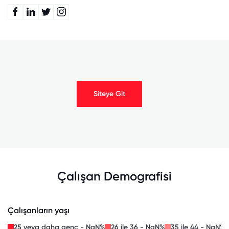
Siteye Git
Çalışan Demografisi
Çalışanların yaşı
25 veya daha genç - NaN%
26 ile 36 - NaN%
35 ile 44 - NaN%