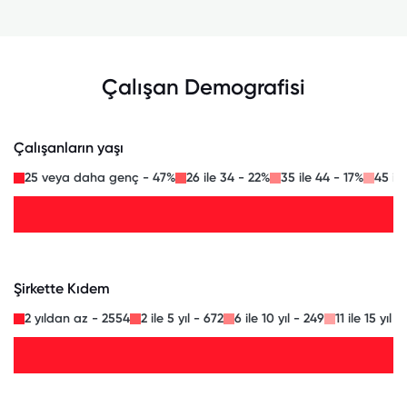
Çalışan Demografisi
Çalışanların yaşı
25 veya daha genç - 47%
26 ile 34 - 22%
35 ile 44 - 17%
45 il
Şirkette Kıdem
2 yıldan az - 2554
2 ile 5 yıl - 672
6 ile 10 yıl - 249
11 ile 15 yıl -