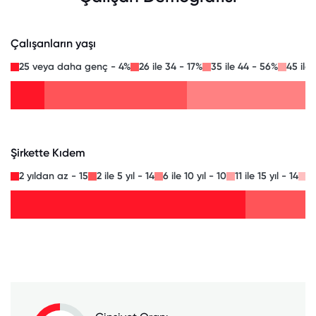
Çalışanların yaşı
25 veya daha genç - 4%
26 ile 34 - 17%
35 ile 44 - 56%
45 ile
Şirkette Kıdem
2 yıldan az - 15
2 ile 5 yıl - 14
6 ile 10 yıl - 10
11 ile 15 yıl - 14
16