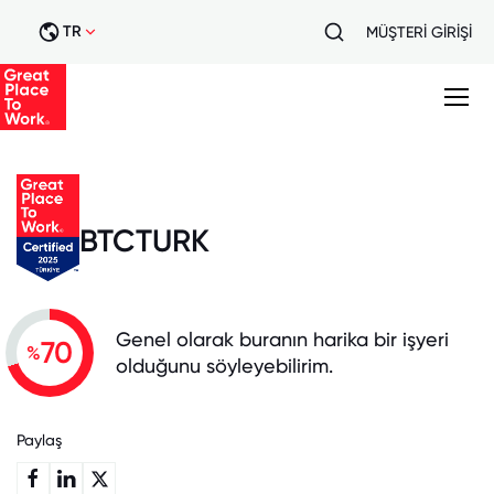
TR
MÜŞTERİ GİRİŞİ
BTCTURK
Genel olarak buranın harika bir işyeri
70
%
olduğunu söyleyebilirim.
Paylaş