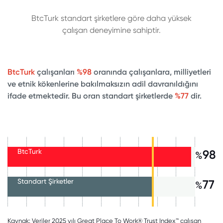
BtcTurk standart şirketlere göre daha yüksek
çalışan deneyimine sahiptir.
BtcTurk
çalışanları
%98
oranında çalışanlara, milliyetleri
ve etnik kökenlerine bakılmaksızın adil davranıldığını
ifade etmektedir. Bu oran standart şirketlerde
%77
dir.
BtcTurk
98
%
Standart Şirketler
77
%
Kaynak: Veriler 2025 yılı Great Place To Work® Trust Index™ çalışan