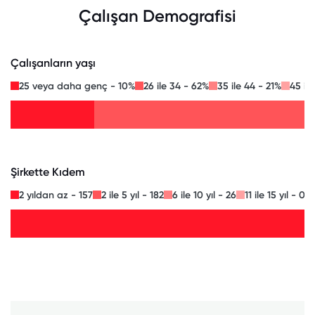
Çalışan Demografisi
Çalışanların yaşı
25 veya daha genç - 10%
26 ile 34 - 62%
35 ile 44 - 21%
45 il
Şirkette Kıdem
2 yıldan az - 157
2 ile 5 yıl - 182
6 ile 10 yıl - 26
11 ile 15 yıl - 0