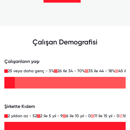
Çalışan Demografisi
Çalışanların yaşı
25 veya daha genç - 3%
26 ile 34 - 70%
35 ile 44 - 18%
45 ile
Şirkette Kıdem
2 yıldan az - 52
2 ile 5 yıl - 9
6 ile 10 yıl - 0
11 ile 15 yıl - 0
16 i