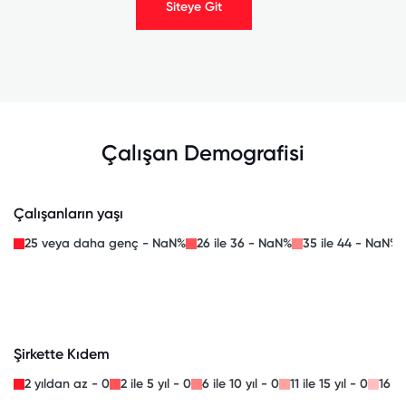
Siteye Git
Çalışan Demografisi
Çalışanların yaşı
25 veya daha genç - NaN%
26 ile 36 - NaN%
35 ile 44 - NaN%
Şirkette Kıdem
2 yıldan az - 0
2 ile 5 yıl - 0
6 ile 10 yıl - 0
11 ile 15 yıl - 0
16 il