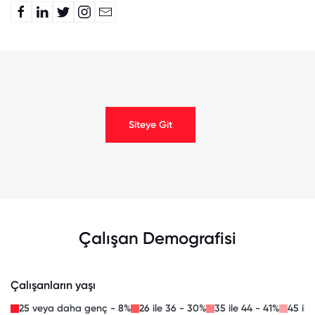
Siteye Git
Çalışan Demografisi
Çalışanların yaşı
25 veya daha genç - 8%
26 ile 36 - 30%
35 ile 44 - 41%
45 ile