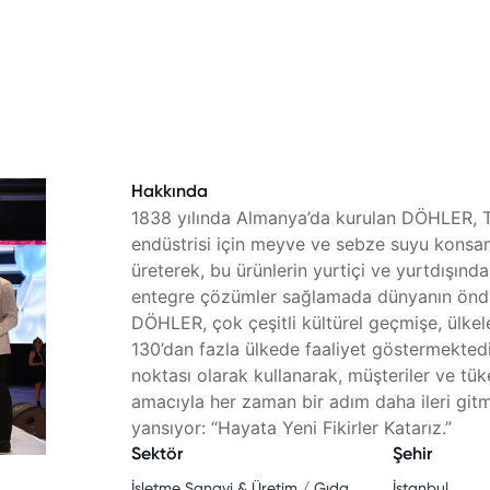
Hakkında
1838 yılında Almanya’da kurulan DÖHLER, Tü
endüstrisi için meyve ve sebze suyu konsant
üreterek, bu ürünlerin yurtiçi ve yurtdışında 
entegre çözümler sağlamada dünyanın önde ge
DÖHLER, çok çeşitli kültürel geçmişe, ülkele
130’dan fazla ülkede faaliyet göstermektedir
noktası olarak kullanarak, müşteriler ve tü
amacıyla her zaman bir adım daha ileri gitm
yansıyor: “Hayata Yeni Fikirler Katarız.”
Sektör
Şehir
İşletme Sanayi & Üretim / Gıda
İstanbul