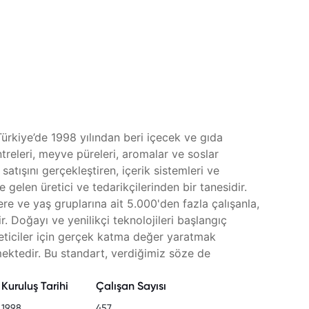
rkiye’de 1998 yılından beri içecek ve gıda
releri, meyve püreleri, aromalar ve soslar
satışını gerçekleştiren, içerik sistemleri ve
len üretici ve tedarikçilerinden bir tanesidir.
re ve yaş gruplarına ait 5.000'den fazla çalışanla,
. Doğayı ve yenilikçi teknolojileri başlangıç
keticiler için gerçek katma değer yaratmak
ektedir. Bu standart, verdiğimiz söze de
Kuruluş Tarihi
Çalışan Sayısı
1998
457