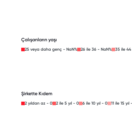
Çalışanların yaşı
25 veya daha genç - NaN%
26 ile 36 - NaN%
35 ile 4
Şirkette Kıdem
2 yıldan az - 0
2 ile 5 yıl - 0
6 ile 10 yıl - 0
11 ile 15 yıl 