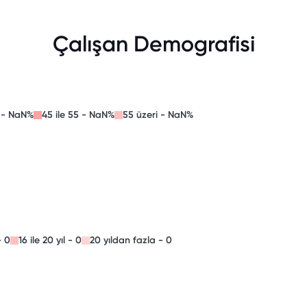
Çalışan Demografisi
4 - NaN%
45 ile 55 - NaN%
55 üzeri - NaN%
- 0
16 ile 20 yıl - 0
20 yıldan fazla - 0