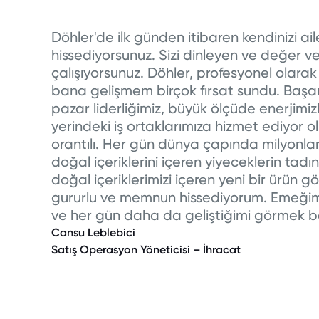
Döhler'de ilk günden itibaren kendinizi ail
hissediyorsunuz. Sizi dinleyen ve değer vere
çalışıyorsunuz. Döhler, profesyonel olar
bana gelişmem birçok fırsat sundu. Başa
pazar liderliğimiz, büyük ölçüde enerjimi
yerindeki iş ortaklarımıza hizmet ediyor 
orantılı. Her gün dünya çapında milyonlar
doğal içeriklerini içeren yiyeceklerin tadın
doğal içeriklerimizi içeren yeni bir ürü
gururlu ve memnun hissediyorum. Emeğimin
ve her gün daha da geliştiğimi görmek be
Cansu Leblebici
Satış Operasyon Yöneticisi – İhracat