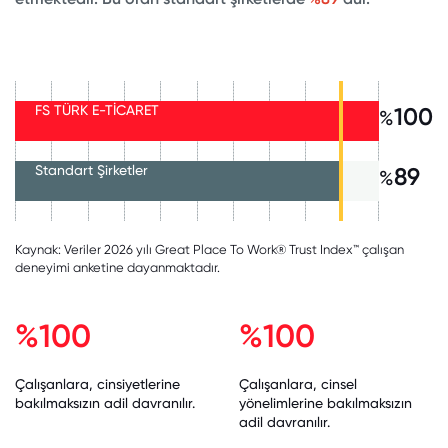
FS TÜRK E-TİCARET
100
%
Standart Şirketler
89
%
Kaynak: Veriler 2026 yılı Great Place To Work® Trust Index™ çalışan
deneyimi anketine dayanmaktadır.
%100
%100
Çalışanlara, cinsiyetlerine
Çalışanlara, cinsel
bakılmaksızın adil davranılır.
yönelimlerine bakılmaksızın
adil davranılır.