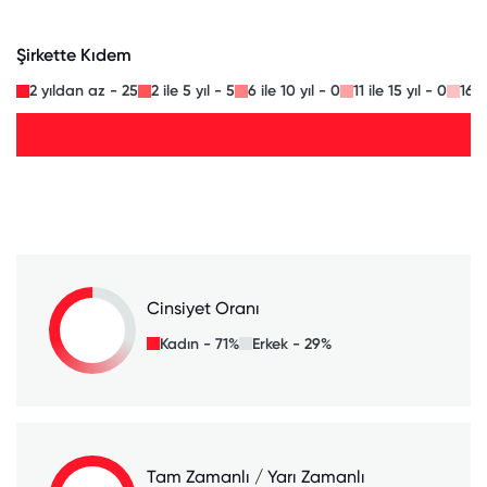
Şirkette Kıdem
2 yıldan az - 25
2 ile 5 yıl - 5
6 ile 10 yıl - 0
11 ile 15 yıl - 0
16 i
Cinsiyet Oranı
Kadın - 71%
Erkek - 29%
Tam Zamanlı / Yarı Zamanlı