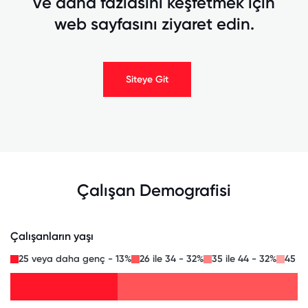
ve daha fazlasını keşfetmek için
web sayfasını ziyaret edin.
Siteye Git
Çalışan Demografisi
Çalışanların yaşı
25 veya daha genç - 13%
26 ile 34 - 32%
35 ile 44 - 32%
45 il