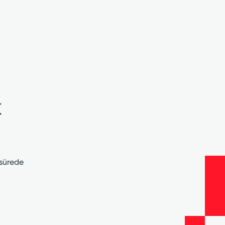
k
 sürede