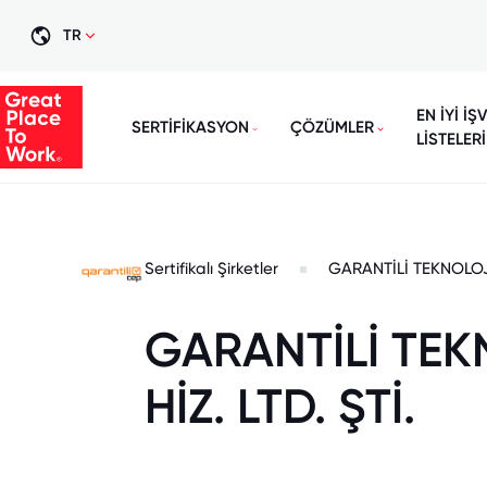
TR
EN İYİ İŞ
SERTİFİKASYON
ÇÖZÜMLER
LİSTELERİ
Sertifikalı Şirketler
GARANTİLİ TEKNOLOJİ 
GARANTİLİ TEKN
HİZ. LTD. ŞTİ.