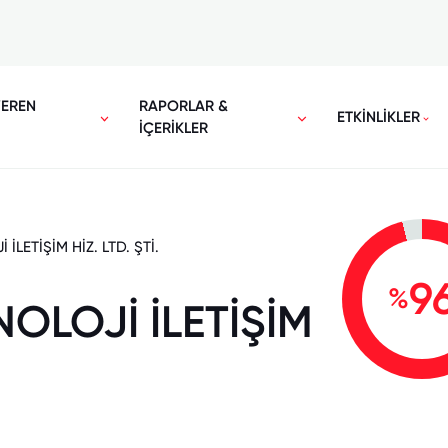
VEREN
RAPORLAR &
ETKİNLİKLER
İÇERİKLER
İLETİŞİM HİZ. LTD. ŞTİ.
9
%
OLOJİ İLETİŞİM