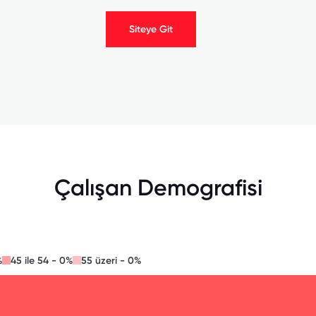
Siteye Git
Çalışan Demografisi
%
45 ile 54 - 0%
55 üzeri - 0%