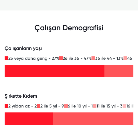
Çalışan Demografisi
Çalışanların yaşı
25 veya daha genç - 27%
26 ile 36 - 47%
35 ile 44 - 13%
45 il
Şirkette Kıdem
2 yıldan az - 2
2 ile 5 yıl - 9
6 ile 10 yıl - 1
11 ile 15 yıl - 3
16 ile 