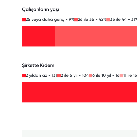
Çalışanların yaşı
25 veya daha genç - 9%
26 ile 36 - 42%
35 ile 44 - 31
Şirkette Kıdem
2 yıldan az - 131
2 ile 5 yıl - 104
6 ile 10 yıl - 16
11 ile 15