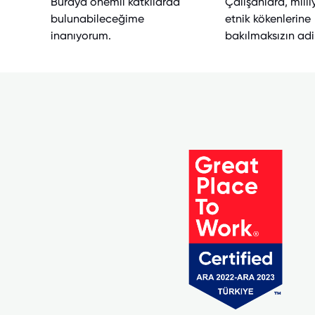
Buraya önemli katkılarda
Çalışanlara, milli
bulunabileceğime
etnik kökenlerine
inanıyorum.
bakılmaksızın adil