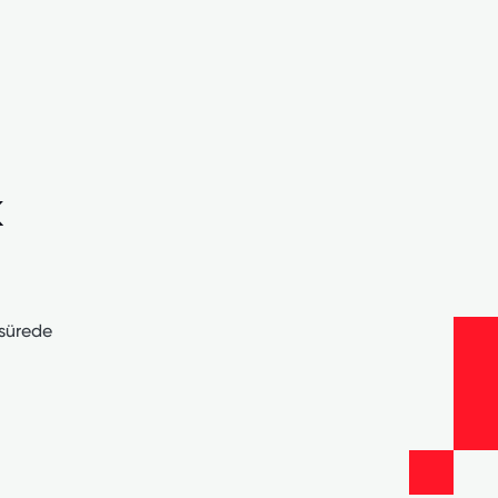
k
 sürede