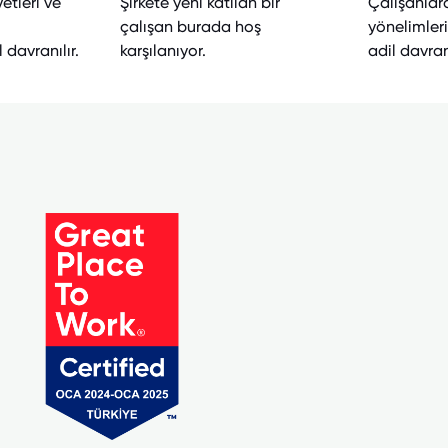
yetleri ve
Şirkete yeni katılan bir
Çalışanlara
çalışan burada hoş
yönelimler
 davranılır.
karşılanıyor.
adil davranı