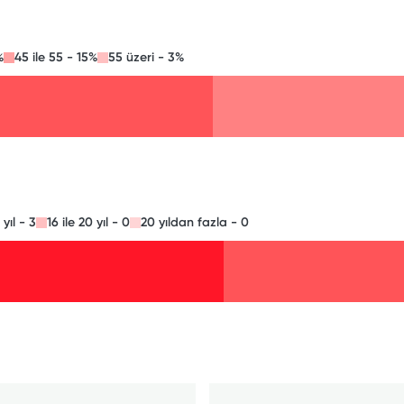
%
45 ile 55 - 15%
55 üzeri - 3%
 yıl - 3
16 ile 20 yıl - 0
20 yıldan fazla - 0