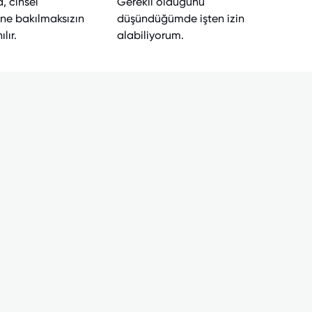
, cinsel
Gerekli olduğunu
ine bakılmaksızın
düşündüğümde işten izin
lır.
alabiliyorum.