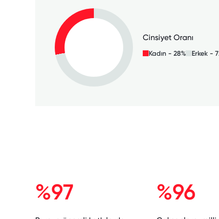
Cinsiyet Oranı
Kadın - 28%
Erkek - 
%97
%96