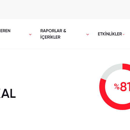
VEREN
RAPORLAR &
ETKİNLİKLER
İÇERİKLER
8
%
KAL