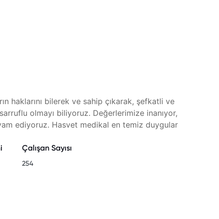
rın haklarını bilerek ve sahip çıkarak, şefkatli ve
arruflu olmayı biliyoruz. Değerlerimize inanıyor,
vam ediyoruz. Hasvet medikal en temiz duygular
i
Çalışan Sayısı
254