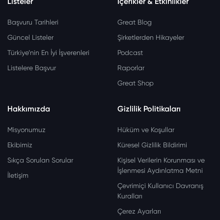
Listeler
İçerikler & Etkinlikler
Başvuru Tarihleri
Great Blog
Güncel Listeler
Şirketlerden Hikayeler
Türkiye’nin En İyi İşverenleri
Podcast
Listelere Başvur
Raporlar
Great Shop
Hakkımızda
Gizlilik Politikaları
Misyonumuz
Hüküm ve Koşullar
Ekibimiz
Küresel Gizlilik Bildirimi
Sıkça Sorulan Sorular
Kişisel Verilerin Korunması ve
İşlenmesi Aydınlatma Metni
İletişim
Çevrimiçi Kullanıcı Davranış
Kuralları
Çerez Ayarları