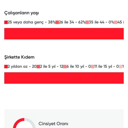
Çalışanların yaşı
25 veya daha genç - 38%
26 ile 34 - 62%
35 ile 44 - 0%
45 il
Şirkette Kıdem
2 yıldan az - 20
2 ile 5 yıl - 12
6 ile 10 yıl - 0
11 ile 15 yıl - 0
16 
Cinsiyet Oranı