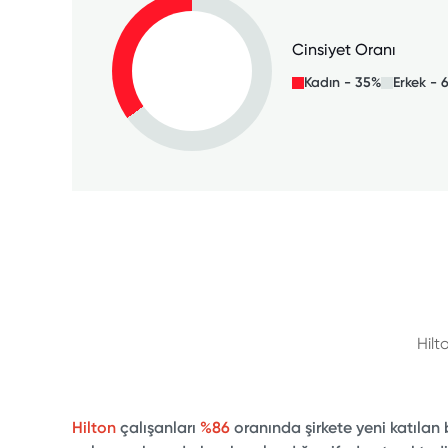
Cinsiyet Oranı
Kadın - 35%
Erkek - 
Hilt
Hilton
çalışanları
%86
oranında şirkete yeni katılan 