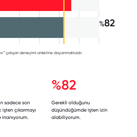
82
%
ndex™ çalışan deneyimi anketine dayanmaktadır.
2
%82
rin sadece son
Gerekli olduğunu
k işten çıkarmayı
düşündüğümde işten izin
e inanıyorum.
alabiliyorum.