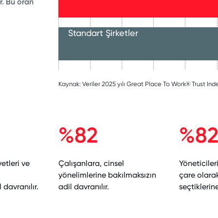
r. Bu oran
Standart Şirketler
Kaynak: Veriler 2025 yılı Great Place To Work® Trust I
%82
%8
yetleri ve
Çalışanlara, cinsel
Yöneticile
yönelimlerine bakılmaksızın
çare olara
 davranılır.
adil davranılır.
seçtiklerin