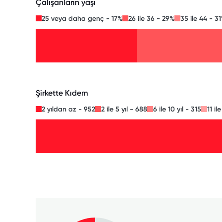
Çalışanların yaşı
25 veya daha genç - 17%
26 ile 36 - 29%
35 ile 44 - 3
Şirkette Kıdem
2 yıldan az - 952
2 ile 5 yıl - 688
6 ile 10 yıl - 315
11 il