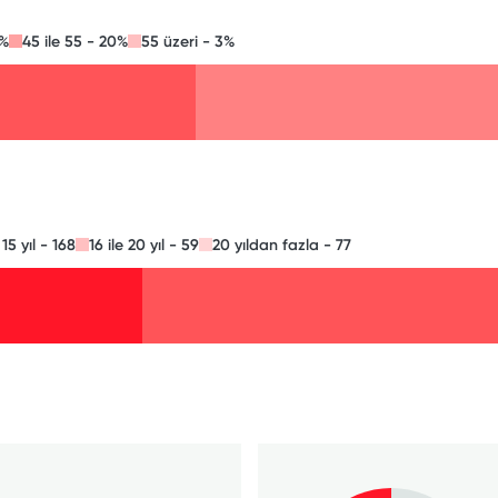
1%
45 ile 55 - 20%
55 üzeri - 3%
e 15 yıl - 168
16 ile 20 yıl - 59
20 yıldan fazla - 77