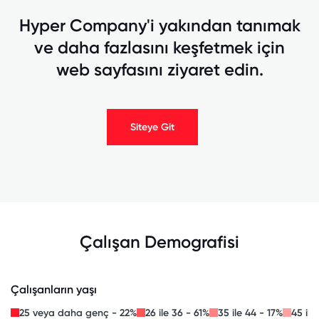
Hyper Company'i yakından tanımak
ve daha fazlasını keşfetmek için
web sayfasını ziyaret edin.
Siteye Git
Çalışan Demografisi
Çalışanların yaşı
25 veya daha genç - 22%
26 ile 36 - 61%
35 ile 44 - 17%
45 ile