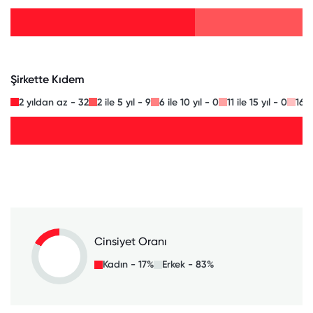
Şirkette Kıdem
2 yıldan az - 32
2 ile 5 yıl - 9
6 ile 10 yıl - 0
11 ile 15 yıl - 0
16 i
Cinsiyet Oranı
Kadın - 17%
Erkek - 83%