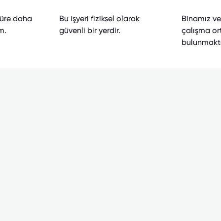
süre daha
Bu işyeri fiziksel olarak
Binamız ve 
m.
güvenli bir yerdir.
çalışma or
bulunmakta