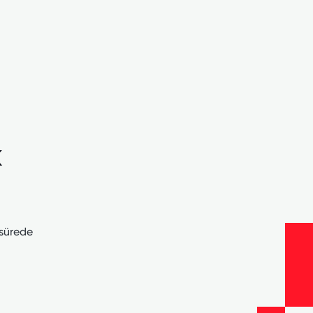
k
 sürede