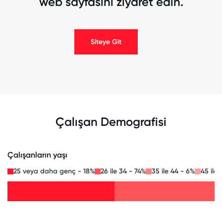
web sayfasını ziyaret edin.
Siteye Git
Çalışan Demografisi
Çalışanların yaşı
25 veya daha genç - 18%
26 ile 34 - 74%
35 ile 44 - 6%
45 ile 