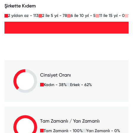
Şirkette Kıdem
2 yıldan az - 113
2 ile 5 yıl - 78
6 ile 10 yıl - 5
11 ile 15 yıl - 0
16
Cinsiyet Oranı
Kadın - 38%
Erkek - 62%
Tam Zamanlı / Yarı Zamanlı
Tam Zamanlı - 100%
Yarı Zamanlı - 0%