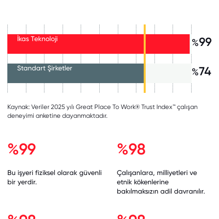
İkas Teknoloji
99
%
Standart Şirketler
74
%
Kaynak: Veriler 2025 yılı Great Place To Work® Trust Index™ çalışan
deneyimi anketine dayanmaktadır.
%99
%98
Bu işyeri fiziksel olarak güvenli
Çalışanlara, milliyetleri ve
bir yerdir.
etnik kökenlerine
bakılmaksızın adil davranılır.