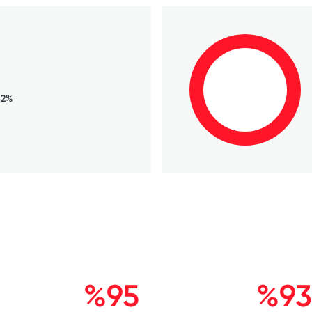
42%
%95
%93