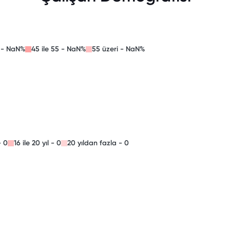
4 - NaN%
45 ile 55 - NaN%
55 üzeri - NaN%
- 0
16 ile 20 yıl - 0
20 yıldan fazla - 0