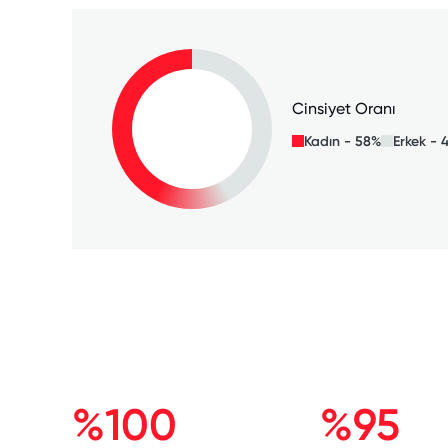
Cinsiyet Oranı
Kadın - 58%
Erkek - 
%100
%95