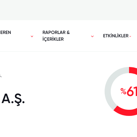
VEREN
RAPORLAR &
ETKİNLİKLER
İÇERİKLER
.
6
%
A.Ş.