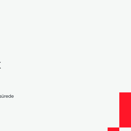
k
 sürede