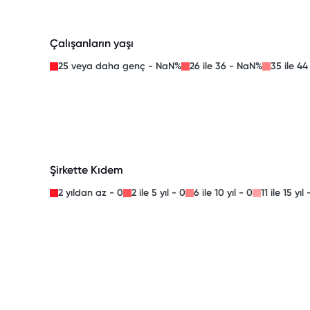
Çalışanların yaşı
25 veya daha genç - NaN%
26 ile 36 - NaN%
35 ile 4
Şirkette Kıdem
2 yıldan az - 0
2 ile 5 yıl - 0
6 ile 10 yıl - 0
11 ile 15 yıl 