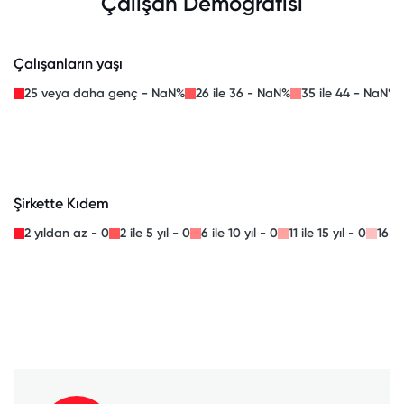
Çalışan Demografisi
Çalışanların yaşı
25 veya daha genç - NaN%
26 ile 36 - NaN%
35 ile 44 - NaN%
Şirkette Kıdem
2 yıldan az - 0
2 ile 5 yıl - 0
6 ile 10 yıl - 0
11 ile 15 yıl - 0
16 il