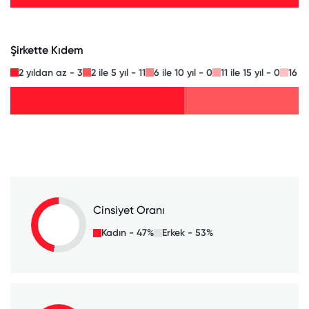
Şirkette Kıdem
2 yıldan az - 3
2 ile 5 yıl - 11
6 ile 10 yıl - 0
11 ile 15 yıl - 0
16 il
Cinsiyet Oranı
Kadın - 47%
Erkek - 53%