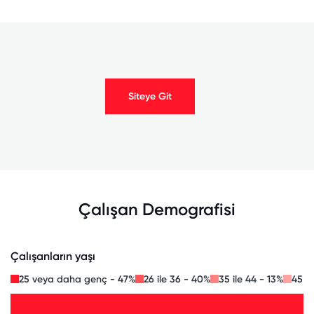
Siteye Git
Çalışan Demografisi
Çalışanların yaşı
25 veya daha genç - 47%
26 ile 36 - 40%
35 ile 44 - 13%
45 il