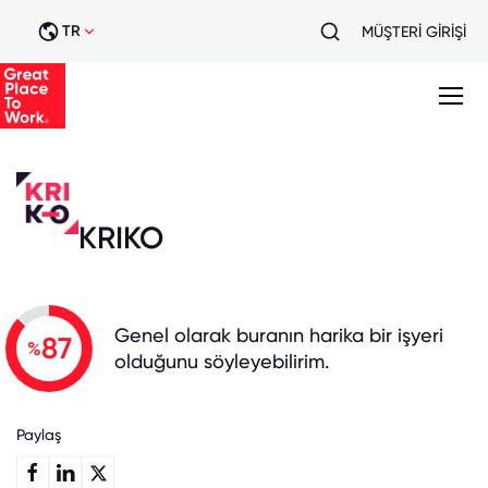
TR
MÜŞTERİ GİRİŞİ
KRIKO
Genel olarak buranın harika bir işyeri
87
%
olduğunu söyleyebilirim.
Paylaş