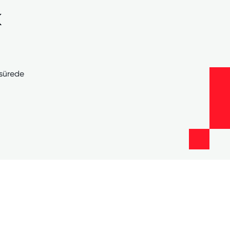
k
 sürede