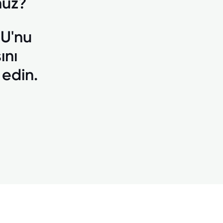
unuz?
U'nu
ını
 edin.