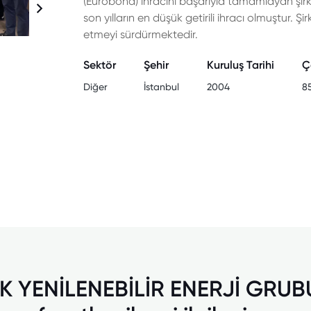
(Eurobond) ihracını başarıyla tamamlayan şirke
son yılların en düşük getirili ihracı olmuştur. Şir
etmeyi sürdürmektedir.
Sektör
Şehir
Kuruluş Tarihi
Ç
Diğer
İstanbul
2004
8
K YENİLENEBİLİR ENERJİ GRUB