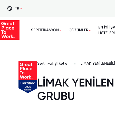
TR
EN İYİ İŞ
SERTİFİKASYON
ÇÖZÜMLER
LİSTELERİ
Sertifikalı Şirketler
LİMAK YENİLENEBİL
LİMAK YENİLEN
GRUBU