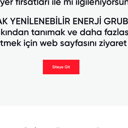
yer fırsatları ile mi ilgileniyors
AK YENİLENEBİLİR ENERJİ GRUB
kından tanımak ve daha fazlas
tmek için web sayfasını ziyaret
Siteye Git