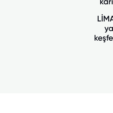
kari
LİM
ya
keşfe