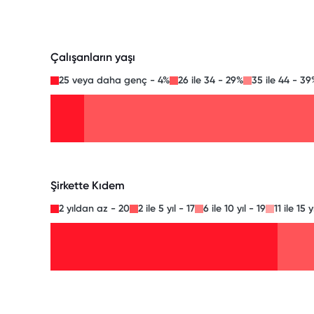
Çalışanların yaşı
25 veya daha genç - 4%
26 ile 34 - 29%
35 ile 44 - 39
Şirkette Kıdem
2 yıldan az - 20
2 ile 5 yıl - 17
6 ile 10 yıl - 19
11 ile 15 y