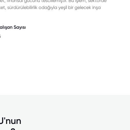
t, finansal gücünü tescillemiştir. Bu işlem, sektörde
ket, sürdürülebilirlik odağıyla yeşil bir gelecek inşa
alışan Sayısı
5
U'nun