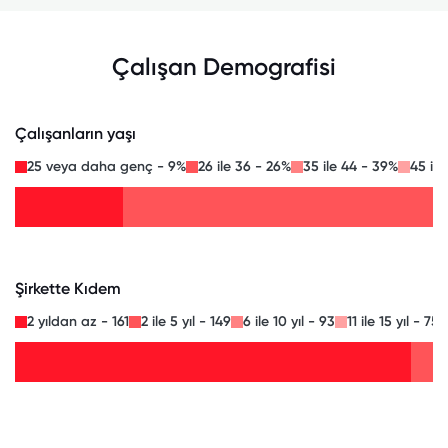
Çalışan Demografisi
Çalışanların yaşı
25 veya daha genç - 9%
26 ile 36 - 26%
35 ile 44 - 39%
45 ile
Şirkette Kıdem
2 yıldan az - 161
2 ile 5 yıl - 149
6 ile 10 yıl - 93
11 ile 15 yıl - 75