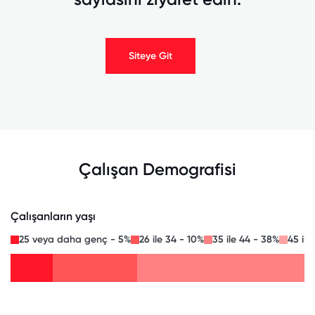
Siteye Git
Çalışan Demografisi
Çalışanların yaşı
25 veya daha genç - 5%
26 ile 34 - 10%
35 ile 44 - 38%
45 ile