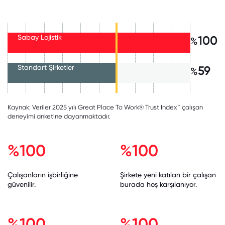
Sabay Lojistik
100
%
Standart Şirketler
59
%
Kaynak: Veriler 2025 yılı Great Place To Work® Trust Index™ çalışan
deneyimi anketine dayanmaktadır.
%100
%100
Çalışanların işbirliğine
Şirkete yeni katılan bir çalışan
güvenilir.
burada hoş karşılanıyor.
%100
%100