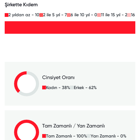
Şirkette Kıdem
2 yıldan az - 10
2 ile 5 yıl - 7
6 ile 10 yıl - 0
11 ile 15 yıl - 2
16 il
Cinsiyet Oranı
Kadın - 38%
Erkek - 62%
Tam Zamanlı / Yarı Zamanlı
Tam Zamanlı - 100%
Yarı Zamanlı - 0%