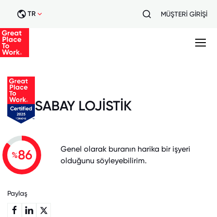
TR
MÜŞTERİ GİRİŞİ
SABAY LOJİSTİK
Genel olarak buranın harika bir işyeri
86
%
olduğunu söyleyebilirim.
Paylaş