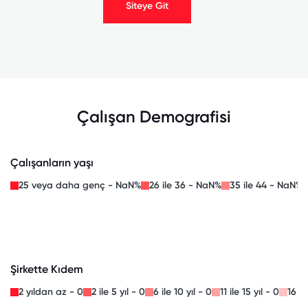
Siteye Git
Çalışan Demografisi
Çalışanların yaşı
25 veya daha genç - NaN%
26 ile 36 - NaN%
35 ile 44 - NaN%
Şirkette Kıdem
2 yıldan az - 0
2 ile 5 yıl - 0
6 ile 10 yıl - 0
11 ile 15 yıl - 0
16 il