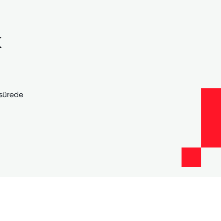
k
 sürede