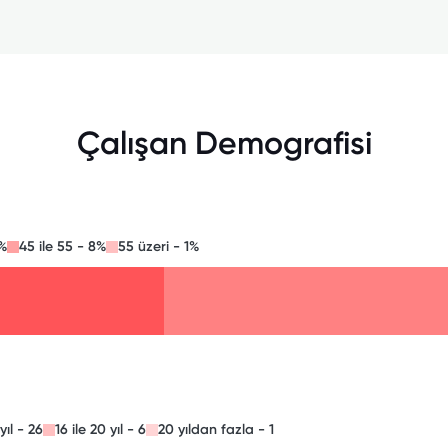
Çalışan Demografisi
5%
45 ile 55 - 8%
55 üzeri - 1%
 yıl - 26
16 ile 20 yıl - 6
20 yıldan fazla - 1