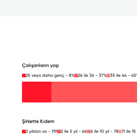
Çalışanların yaşı
25 veya daha genç - 8%
26 ile 36 - 37%
35 ile 44 - 4
Şirkette Kıdem
2 yıldan az - 119
2 ile 5 yıl - 66
6 ile 10 yıl - 78
11 ile 15