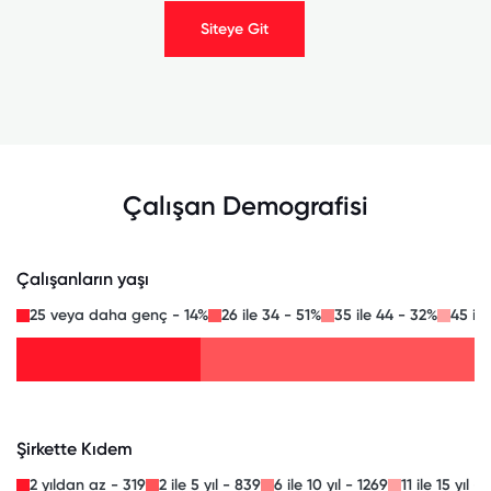
Siteye Git
Çalışan Demografisi
Çalışanların yaşı
25 veya daha genç - 14%
26 ile 34 - 51%
35 ile 44 - 32%
45 il
Şirkette Kıdem
2 yıldan az - 319
2 ile 5 yıl - 839
6 ile 10 yıl - 1269
11 ile 15 yıl - 