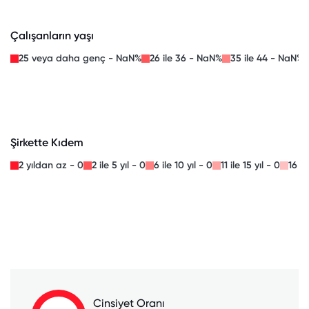
Çalışanların yaşı
25 veya daha genç - NaN%
26 ile 36 - NaN%
35 ile 44 - NaN%
Şirkette Kıdem
2 yıldan az - 0
2 ile 5 yıl - 0
6 ile 10 yıl - 0
11 ile 15 yıl - 0
16 il
Cinsiyet Oranı