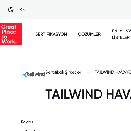
TR
EN İYİ İŞ
SERTİFİKASYON
ÇÖZÜMLER
LİSTELERİ
Sertifikalı Şirketler
TAILWIND HAVAYO
TAILWIND HAV
Paylaş