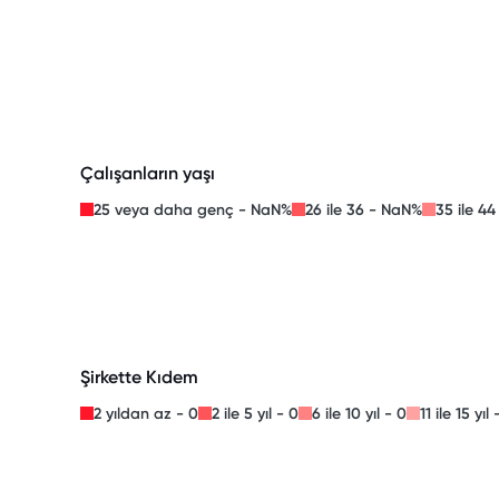
Çalışanların yaşı
25 veya daha genç - NaN%
26 ile 36 - NaN%
35 ile 4
Şirkette Kıdem
2 yıldan az - 0
2 ile 5 yıl - 0
6 ile 10 yıl - 0
11 ile 15 yıl 