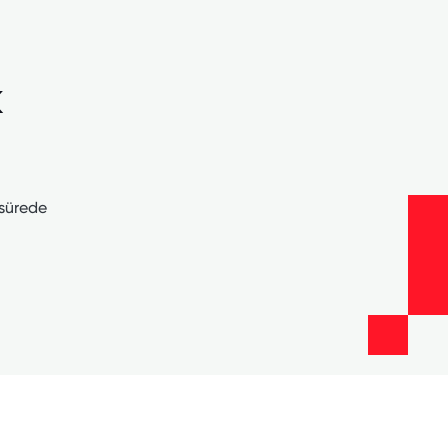
k
 sürede