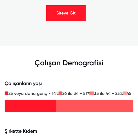
Siteye Git
Çalışan Demografisi
Çalışanların yaşı
25 veya daha genç - 14%
26 ile 34 - 51%
35 ile 44 - 23%
45 ile
Şirkette Kıdem