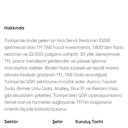
Hakkında
Türkiye'de önde gelen bir Hızlı Servis Restoran (QSR)
işletmecisi olan TFI TAB Food Investments, 1.800'den fazla
restoran ve 22.000 çalışana sahiptir. 30 yıllık deneyimiyle
TFI, pazar trendlerini şekillendirir ve yüksek işletme
standartları belirler. Birden fazla küresel ve tescilli marka
altında faaliyet gösteren TFI, TAB Gıda aracılığıyla
Türkiye'de QSR sektörüne öncülük eder. Ayrıca, Fasdat
Gıda, Ekmek Unlu Gıda, AtaKey, Ekur Et ve Reklam Üssü
gibi ekosistem şirketleri, Türkiye'deki QSR operasyonlarına
temel mal ve hizmetler sağlayarak TFI'nin başarısına
önemli ölçüde katkıda bulunur.
Sektör
Şehir
Kuruluş Tarihi