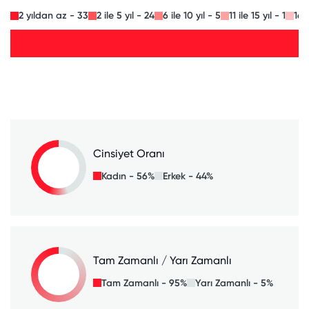
2 yıldan az - 33
2 ile 5 yıl - 24
6 ile 10 yıl - 5
11 ile 15 yıl - 1
16 i
Cinsiyet Oranı
Kadın - 56%
Erkek - 44%
Tam Zamanlı / Yarı Zamanlı
Tam Zamanlı - 95%
Yarı Zamanlı - 5%