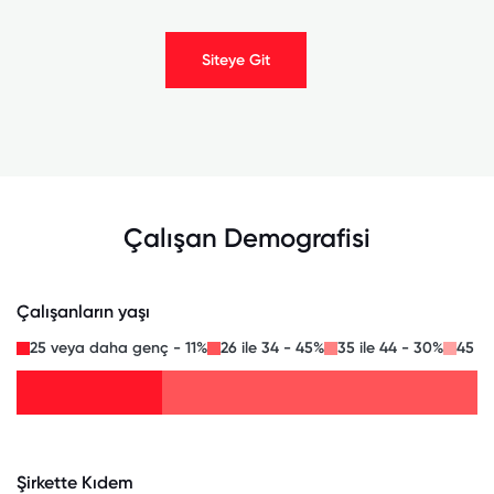
Siteye Git
Çalışan Demografisi
Çalışanların yaşı
25 veya daha genç - 11%
26 ile 34 - 45%
35 ile 44 - 30%
45 il
Şirkette Kıdem