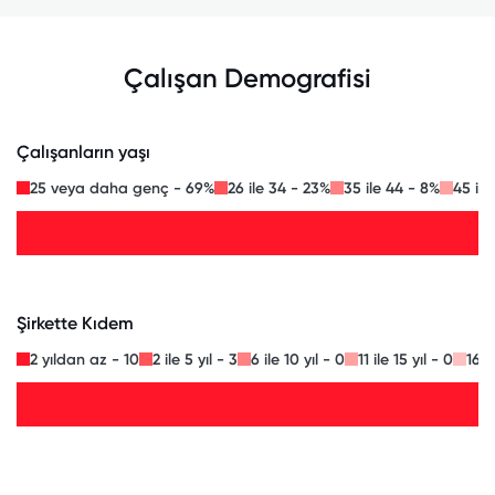
Çalışan Demografisi
Çalışanların yaşı
25 veya daha genç - 69%
26 ile 34 - 23%
35 ile 44 - 8%
45 ile
Şirkette Kıdem
2 yıldan az - 10
2 ile 5 yıl - 3
6 ile 10 yıl - 0
11 ile 15 yıl - 0
16 i