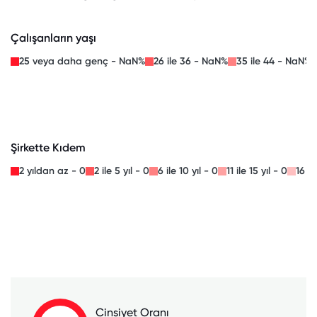
Çalışanların yaşı
25 veya daha genç - NaN%
26 ile 36 - NaN%
35 ile 44 - NaN%
Şirkette Kıdem
2 yıldan az - 0
2 ile 5 yıl - 0
6 ile 10 yıl - 0
11 ile 15 yıl - 0
16 il
Cinsiyet Oranı