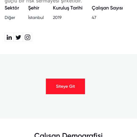
güçlü bir risk sermayesi şirketidir.
Sektör
Şehir
Kuruluş Tarihi
Çalışan Sayısı
Diğer
İstanbul
2019
47
Siteye Git
Çalışan Demografisi