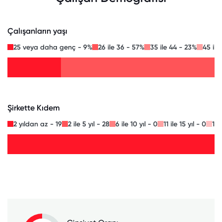
Çalışanların yaşı
25 veya daha genç - 9%
26 ile 36 - 57%
35 ile 44 - 23%
45 ile
Şirkette Kıdem
2 yıldan az - 19
2 ile 5 yıl - 28
6 ile 10 yıl - 0
11 ile 15 yıl - 0
16 