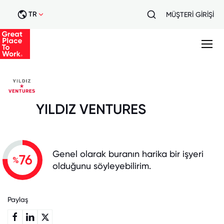
TR
MÜŞTERİ GİRİŞİ
YILDIZ VENTURES
Genel olarak buranın harika bir işyeri
76
%
olduğunu söyleyebilirim.
Paylaş