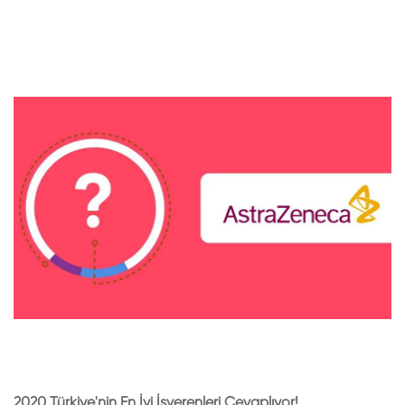
2020 Türkiye'nin En İyi İşverenleri Cevaplıyor!