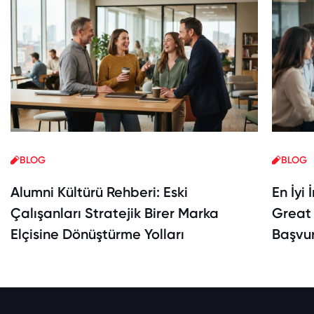
BLOG
BLOG
Alumni Kültürü Rehberi: Eski
En İyi 
Çalışanları Stratejik Birer Marka
Great 
Elçisine Dönüştürme Yolları
Başvur