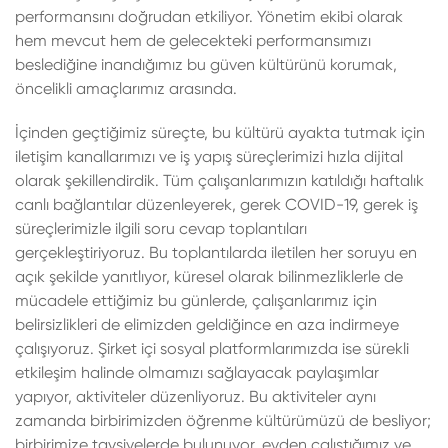
performansını doğrudan etkiliyor. Yönetim ekibi olarak
hem mevcut hem de gelecekteki performansımızı
beslediğine inandığımız bu güven kültürünü korumak,
öncelikli amaçlarımız arasında.
İçinden geçtiğimiz süreçte, bu kültürü ayakta tutmak için
iletişim kanallarımızı ve iş yapış süreçlerimizi hızla dijital
olarak şekillendirdik. Tüm çalışanlarımızın katıldığı haftalık
canlı bağlantılar düzenleyerek, gerek COVID-19, gerek iş
süreçlerimizle ilgili soru cevap toplantıları
gerçekleştiriyoruz. Bu toplantılarda iletilen her soruyu en
açık şekilde yanıtlıyor, küresel olarak bilinmezliklerle de
mücadele ettiğimiz bu günlerde, çalışanlarımız için
belirsizlikleri de elimizden geldiğince en aza indirmeye
çalışıyoruz. Şirket içi sosyal platformlarımızda ise sürekli
etkileşim halinde olmamızı sağlayacak paylaşımlar
yapıyor, aktiviteler düzenliyoruz. Bu aktiviteler aynı
zamanda birbirimizden öğrenme kültürümüzü de besliyor;
birbirimize tavsiyelerde bulunuyor, evden çalıştığımız ve