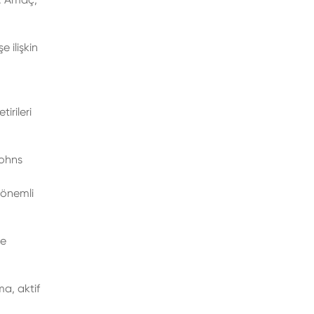
 ilişkin
irileri
Johns
 önemli
ne
a, aktif