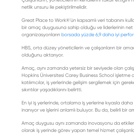
netlik unsuru ile pekiştirilmelidir.
Great Place to Work®'ün kapsamlı veri tabanını kullan
bir amaç duygusuna sahip olduğu ve liderlerinin net b
organizasyonların
borsada yüzde 6,9 daha iyi perfo
HBS, orta düzey yöneticilerin ve çalışanların bir am
olduğunu aktarıyor.
Amaç, aynı zamanda yetersiz bir seviyede olan çalışa
Hopkins Üniversitesi Carey Business School işletme ok
katılımcılar, iş yerlerinde gelişim sergilemek için g
sıkıntılar yaşadıklarını belirtti.
En iyi iş yerlerinde, ortalama iş yerlerine kıyasla daha 
inanıyor ve işlerini anlamlı buluyor. Bu da, belirli b
Amaç duygusu aynı zamanda inovasyonu da etkilemek
olarak iş yerinde görev yapan temel hizmet çalışanl