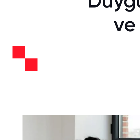
Duygu
ve 