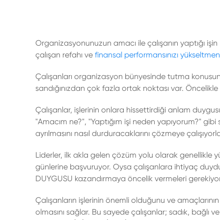
Organizasyonunuzun amacı ile çalışanın yaptığı işin 
çalışan refahı ve
finansal performansınızı yükseltme
Çalışanları organizasyon bünyesinde tutma konusunda s
sandığınızdan çok fazla ortak noktası var. Öncelikle i
Çalışanlar, işlerinin onlara hissettirdiği anlam duy
"Amacım ne?", "Yaptığım işi neden yapıyorum?" gibi sor
ayrılmasını nasıl durduracaklarını çözmeye çalışıyorla
Liderler, ilk akla gelen çözüm yolu olarak genellikle
günlerine başvuruyor. Oysa çalışanlara ihtiyaç duydukl
DUYGUSU kazandırmaya öncelik vermeleri gerekiyor
Çalışanların işlerinin önemli olduğunu ve amaçlarını
olmasını sağlar. Bu sayede çalışanlar; sadık, bağlı ve o