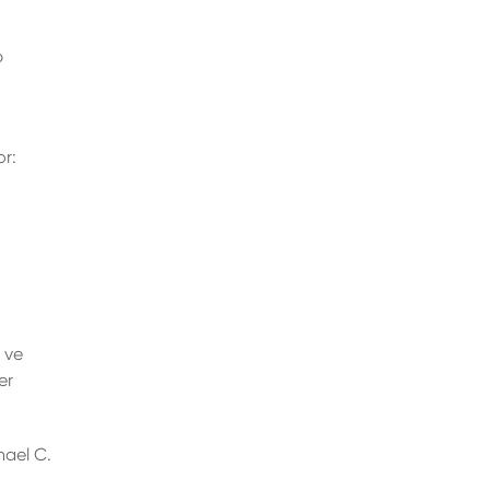
p
or:
 ve
er
hael C.