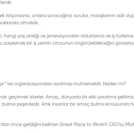
erdir.
ek istiyorsanız, onlara soracağınız sorular, maaşlarının adil olu
akkında olmalıdır.
 hangi yaş aralığı ve jenerasyondan olduklarına ve iş türlerine
 sayesinde bir iş yerinin cirosunun öngörülebileceğini gösteriy
hayır” ise organizasyondan ayrılması muhtemeldir. Neden mi?
arak geçirmek isterler. Amaç, dünyada bir etki yaratma şeklimiz
maç bulma peşindedir. Artık insanlar bir amaç bulma konusunda h
lardan önce geldiğini belirten Great Place to Work® CEO'su Mic