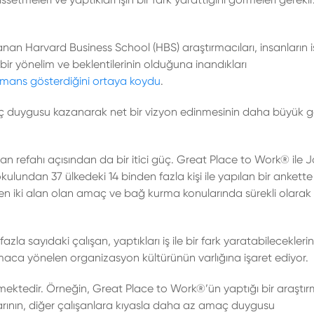
an Harvard Business School (HBS) araştırmacıları, insanların işe
ir yönelim ve beklentilerinin olduğuna inandıkları
rmans gösterdiğini ortaya koydu
.
aç duygusu kazanarak net bir vizyon edinmesinin daha büyük get
n refahı açısından da bir itici güç. Great Place to Work® ile 
ulundan 37 ülkedeki 14 binden fazla kişi ile yapılan bir ankette
ereken iki alan olan amaç ve bağ kurma konularında sürekli olarak
fazla sayıdaki çalışan, yaptıkları iş ile bir fark yaratabilecekleri
ir amaca yönelen organizasyon kültürünün varlığına işaret ediyor.
tedir. Örneğin, Great Place to Work®’ün yaptığı bir araştırm
arının, diğer çalışanlara kıyasla daha az amaç duygusu