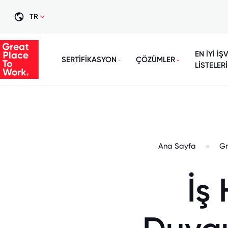
TR
EN İYİ İŞ
SERTİFİKASYON
ÇÖZÜMLER
LİSTELERİ
Ana Sayfa
Gr
İş