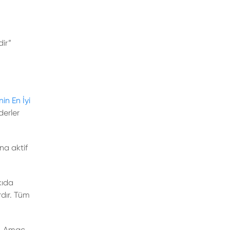
dir”
nin En İyi
derler
na aktif
kıda
rdır. Tüm
ir. Amaç,