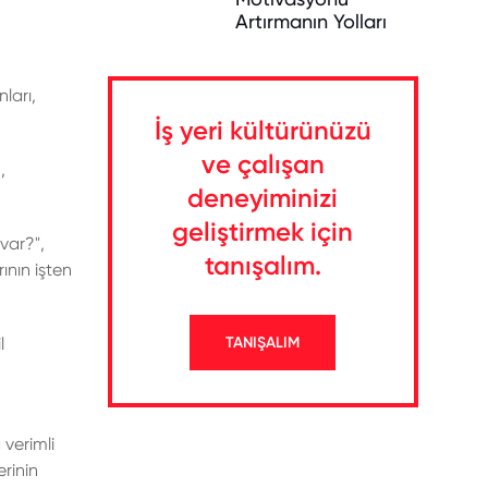
Artırmanın Yolları
ları,
İş yeri kültürünüzü
ve çalışan
,
deneyiminizi
geliştirmek için
var?",
tanışalım.
ının işten
l
TANIŞALIM
verimli
erinin