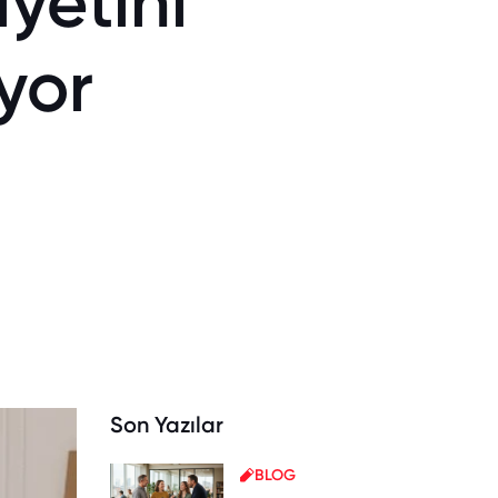
yetini
iyor
Son Yazılar
BLOG