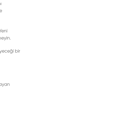
ı
e
Yeni
eyin.
yeceği bir
rayan