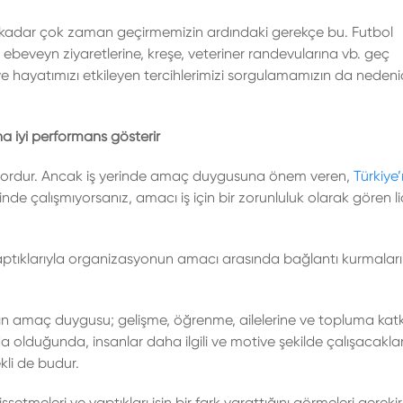
u kadar çok zaman geçirmemizin ardındaki gerekçe bu. Futbol
 ebeveyn ziyaretlerine, kreşe, veteriner randevularına vb. geç
 hayatımızı etkileyen tercihlerimizi sorgulamamızın da nedeni
ha iyi performans gösterir
 zordur. Ancak iş yerinde amaç duygusuna önem veren,
Türkiye’
de çalışmıyorsanız, amacı iş için bir zorunluluk olarak gören li
di yaptıklarıyla organizasyonun amacı arasında bağlantı kurmaları
arın amaç duygusu; gelişme, öğrenme, ailelerine ve topluma kat
da olduğunda, insanlar daha ilgili ve motive şekilde çalışacakla
ekli de budur.
 hissetmeleri ve yaptıkları işin bir fark yarattığını görmeleri gerek