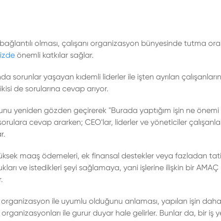
bağlantılı olması, çalışanı organizasyon bünyesinde tutma oran
nizde
önemli katkılar sağlar.
orunlar yaşayan kıdemli liderler ile işten ayrılan çalışanların
kisi de sorularına cevap arıyor.
gusunu yeniden gözden geçirerek "Burada yaptığım işin ne önemi 
ulara cevap ararken; CEO'lar, liderler ve yöneticiler çalışanlar
r.
 yüksek maaş ödemeleri, ek finansal destekler veya fazladan tati
arı ve istedikleri şeyi sağlamaya, yani işlerine ilişkin bir AMAÇ
.
n organizasyon ile uyumlu olduğunu anlaması, yapılan işin daha 
rganizasyonları ile gurur duyar hale gelirler. Bunlar da, bir iş y