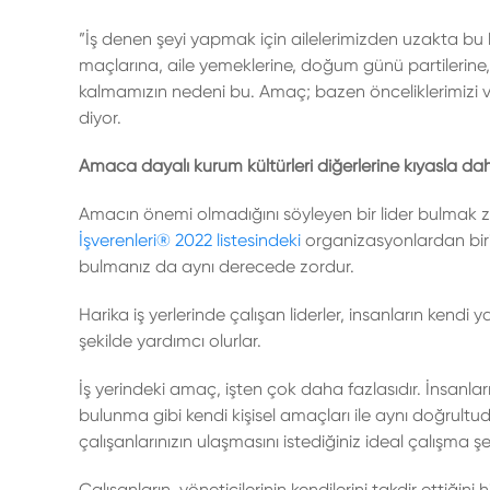
”İş denen şeyi yapmak için ailelerimizden uzakta b
maçlarına, aile yemeklerine, doğum günü partilerine,
kalmamızın nedeni bu. Amaç; bazen önceliklerimizi ve
diyor.
Amaca dayalı kurum kültürleri diğerlerine kıyasla da
Amacın önemi olmadığını söyleyen bir lider bulmak
İşverenleri® 2022 listesindeki
organizasyonlardan birin
bulmanız da aynı derecede zordur.
Harika iş yerlerinde çalışan liderler, insanların ken
şekilde yardımcı olurlar.
İş yerindeki amaç, işten çok daha fazlasıdır. İnsanl
bulunma gibi kendi kişisel amaçları ile aynı doğrultu
çalışanlarınızın ulaşmasını istediğiniz ideal çalışma ş
Çalışanların, yöneticilerinin kendilerini takdir ettiğini