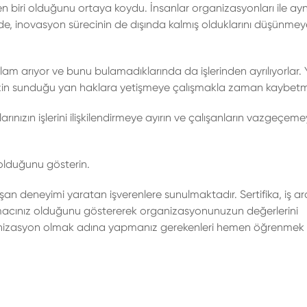
biri olduğunu ortaya koydu. İnsanlar organizasyonları ile ayn
de, inovasyon sürecinin de dışında kalmış olduklarını düşünmey
 anlam arıyor ve bunu bulamadıklarında da işlerinden ayrılıyorlar. 
izin sunduğu yan haklara yetişmeye çalışmakla zaman kaybetm
ınızın işlerini ilişkilendirmeye ayırın ve çalışanların vazgeçeme
 olduğunu gösterin.
şan deneyimi yaratan işverenlere sunulmaktadır. Sertifika, iş a
 amacınız olduğunu göstererek organizasyonunuzun değerlerini
organizasyon olmak adına yapmanız gerekenleri hemen öğrenmek