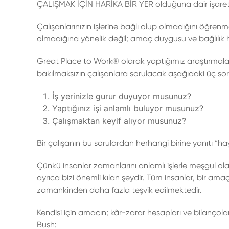
ÇALIŞMAK İÇİN HARİKA BİR YER olduğuna dair işaretl
Çalışanlarınızın işlerine bağlı olup olmadığını öğrenm
olmadığına yönelik değil; amaç duygusu ve bağlılık h
Great Place to Work® olarak yaptığımız araştırmalar,
bakılmaksızın çalışanlara sorulacak aşağıdaki üç soru
İş yerinizle gurur duyuyor musunuz?
Yaptığınız işi anlamlı buluyor musunuz?
Çalışmaktan keyif alıyor musunuz?
Bir çalışanın bu sorulardan herhangi birine yanıtı “
Çünkü insanlar zamanlarını anlamlı işlerle meşgul ol
ayrıca bizi önemli kılan şeydir. Tüm insanlar, bir a
zamankinden daha fazla teşvik edilmektedir.
Kendisi için amacın; kâr-zarar hesapları ve bilanço
Bush: